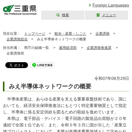
Foreign Languages
検索
メニュー
三重県公式ウェブ
サイト
現在位置：
トップページ
>
観光・産業・しごと
>
企業誘致
>
企業誘致総合
>
みえ半導体ネットワークの概要
担当所属：
県庁の組織一覧 >
雇用経済部
>
企業誘致推進課
>
企業誘致班
令和07年08月29日
みえ半導体ネットワークの概要
半導体産業は、あらゆる産業を支える重要基盤技術であり、国に
おいても、経済安全保障推進法にもとづく特定重要物質として指定
し、半導体に係る安定供給を図るための取組を進めています。
本県は、電子部品・デバイス・電子回路の製造品出荷額が２０年
連続で全国１位であり、また、令和５年３月に国が示した「産業立
地プロジェクト」において、本県が半導体重要地域として定められ