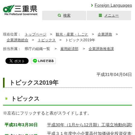
Foreign Languages
検索
メニュー
三重県公式ウェブ
サイト
現在位置：
トップページ
>
観光・産業・しごと
>
企業誘致
>
企業誘致総合
>
トピックス
>
トピックス2019年
担当所属：
県庁の組織一覧 >
雇用経済部
>
企業誘致推進課
平成31年04月04日
トピックス2019年
トピックス
※左右にフリックすると表がスライドします。
平成31年3月30日
平成30年（1月から12月期）工場立地動向調
平成３１年度中小企業高付加価値化投資促進