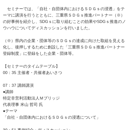
セミナーでは、「自社・自団体内におけるＳＤＧｓの浸透」をテ
ーマに講演を行うとともに、三重県ＳＤＧｓ推進パートナー（※）
の好事例を紹介し、SDGｓに取り組むことの効果やSDGｓ推進のノ
ウハウについてディスカッションを行いました。
（※）県内の企業・団体等のＳＤＧｓの達成に向けた取組を見える
化し、後押しするために創設した「三重県ＳＤＧｓ推進パートナー
登録制度」に登録をした企業・団体等。
【セミナーのタイムテーブル】
00：35 主催者・共催者あいさつ
07：37 講師講演
●講師
特定非営利活動法人Ｍブリッジ
代表理事 米山 哲司 氏
●テーマ
「自社・自団体内におけるＳＤＧｓの浸透について」