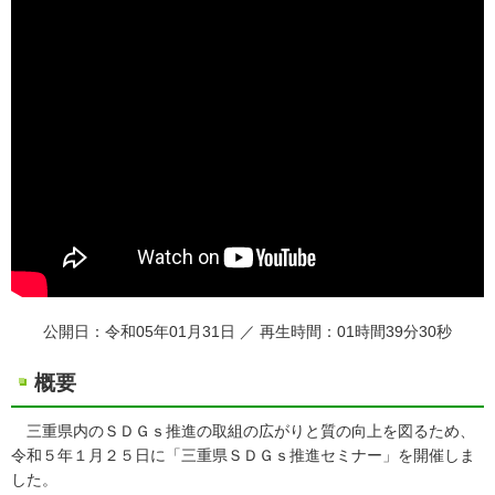
公開日：令和05年01月31日 ／ 再生時間：01時間39分30秒
概要
三重県内のＳＤＧｓ推進の取組の広がりと質の向上を図るため、
令和５年１月２５日に「三重県ＳＤＧｓ推進セミナー」を開催しま
した。