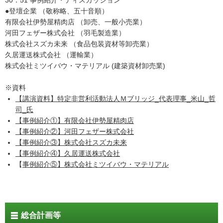
30：51 事例紹介・ディスカッション
●登壇企業 （敬称略、五十音順）
有限会社伊勢屋精肉店 （卸売、一般小売業）
河田フェザー株式会社 （羽毛製造業）
株式会社スズカ未来 （食品包装資材等卸売業）
久居運送株式会社 （運輸業）
株式会社ミツイバウ・マテリアル (建築資材卸売業)
※資料
【講演資料】特定非営利活動法人Ｍブリッジ_代表理事_米山_哲
司_氏
【事例紹介①】有限会社伊勢屋精肉店
【事例紹介②】河田フェザー株式会社
【事例紹介③】株式会社スズカ未来
【事例紹介④】久居運送株式会社
【
事例紹介⑤】株式会社ミツイバウ・マテリアル
総合計画等