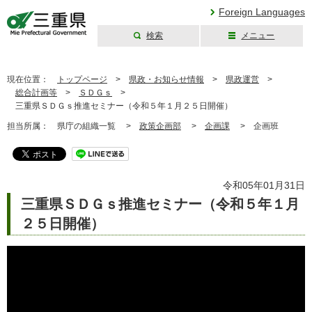
Foreign Languages
検索
メニュー
三重県公式ウェブ
サイト
現在位置：
トップページ
>
県政・お知らせ情報
>
県政運営
>
総合計画等
>
ＳＤＧｓ
>
三重県ＳＤＧｓ推進セミナー（令和５年１月２５日開催）
担当所属：
県庁の組織一覧 >
政策企画部
>
企画課
>
企画班
令和05年01月31日
三重県ＳＤＧｓ推進セミナー（令和５年１月
２５日開催）