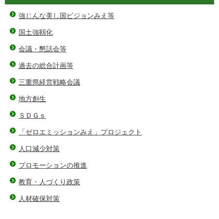
強じんな美し国ビジョンみえ等
国土強靱化
会議・懇話会等
過去の総合計画等
三重県経営戦略会議
地方創生
ＳＤＧｓ
「ゼロエミッションみえ」プロジェクト
人口減少対策
プロモーションの推進
教育・人づくり政策
人材確保対策