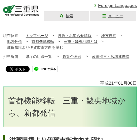
Foreign Languages
検索
メニュー
三重県公式ウェブ
サイト
現在位置：
トップページ
>
県政・お知らせ情報
>
地方自治
>
地方分権
>
首都機能移転
>
三重・畿央地域とは
>
滋賀県境より伊賀市街方向を望む
担当所属：
県庁の組織一覧 >
政策企画部
>
政策提言・広域連携課
平成21年01月06日
首都機能移転 三重・畿央地域か
ら、新都発信
滋賀県境より伊賀市街方向を望む