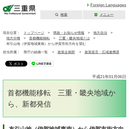
Foreign Languages
検索
メニュー
三重県公式ウェブ
サイト
現在位置：
トップページ
>
県政・お知らせ情報
>
地方自治
>
地方分権
>
首都機能移転
>
三重・畿央地域とは
>
布引山地（伊賀地域東南）から伊賀市街方向を望む
担当所属：
県庁の組織一覧 >
政策企画部
>
政策提言・広域連携課
平成21年01月06日
首都機能移転 三重・畿央地域か
ら、新都発信
布引山地（伊賀地域東南）から伊賀市街方向