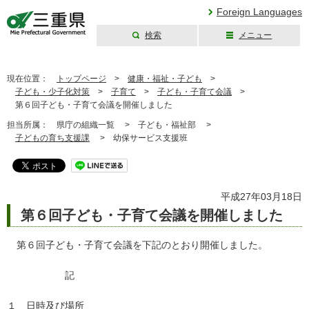
Foreign Languages
検索
メニュー
三重県公式ウェブ
サイト
現在位置：
トップページ
>
健康・福祉・子ども
>
子ども・少子化対策
>
子育て
>
子ども・子育て会議
>
第６回子ども・子育て会議を開催しました
担当所属：
県庁の組織一覧 >
子ども・福祉部 >
子どもの育ち支援課
>
幼保サービス支援班
平成27年03月18日
第６回子ども・子育て会議を開催しました
第６回子ども・子育て会議を下記のとおり開催しました。
記
１ 日時及び場所