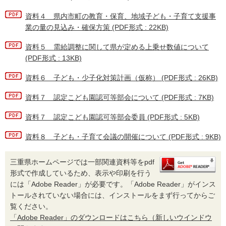
資料４ 県内市町の教育・保育、地域子ども・子育て支援事
業の量の見込み・確保方策 (PDF形式 : 22KB)
資料５ 需給調整に関して県が定める上乗せ数値について
(PDF形式 : 13KB)
資料６ 子ども・少子化対策計画（仮称） (PDF形式 : 26KB)
資料７ 認定こども園認可等部会について (PDF形式 : 7KB)
資料７ 認定こども園認可等部会委員 (PDF形式 : 5KB)
資料８ 子ども・子育て会議の開催について (PDF形式 : 9KB)
三重県ホームページでは一部関連資料等をpdf
形式で作成しているため、表示や印刷を行う
には「Adobe Reader」が必要です。「Adobe Reader」がインス
トールされていない場合には、インストールをまず行ってからご
覧ください。
「Adobe Reader」のダウンロードはこちら（新しいウインドウ