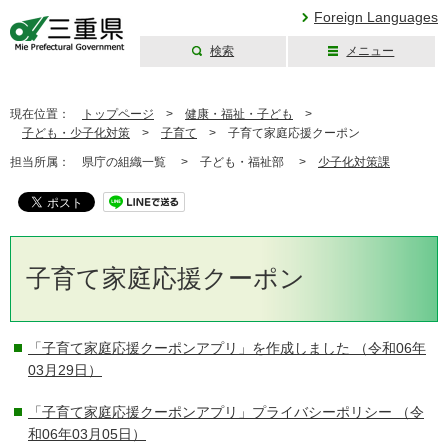
Foreign Languages
検索
メニュー
三重県公式ウェブ
サイト
現在位置：
トップページ
>
健康・福祉・子ども
>
子ども・少子化対策
>
子育て
>
子育て家庭応援クーポン
担当所属：
県庁の組織一覧 >
子ども・福祉部 >
少子化対策課
子育て家庭応援クーポン
「子育て家庭応援クーポンアプリ」を作成しました
（令和06年
03月29日）
「子育て家庭応援クーポンアプリ」プライバシーポリシー
（令
和06年03月05日）