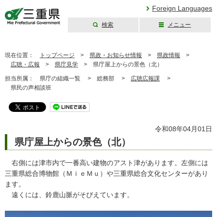
Foreign Languages
検索
メニュー
三重県公式ウェブ
サイト
現在位置：
トップページ
>
県政・お知らせ情報
>
県政情報
>
広聴・広報
>
県庁見学
>
県庁屋上からの景色（北）
担当所属：
県庁の組織一覧 >
総務部 >
広聴広報課
>
県民の声相談班
令和08年04月01日
県庁屋上からの景色（北）
右側には津市内で一番高い建物のアスト津があります。左側には
三重県総合博物館（ＭｉｅＭｕ）や三重県総合文化センターがあり
ます。
遠くには、鈴鹿山脈がそびえています。