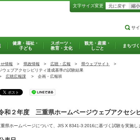
文字サイズ変更
元に戻す
縮小
サイ
健康・福祉・
スポーツ・
観光・産業・
犯
まちづく
子ども
教育・文化
しごと
らせ情報
>
県政情報
>
広聴・広報
>
県ウェブサイト
>
ウェブアクセシビリティ達成基準の試験結果
>
広聴広報課
>
企画・広報班
令和２年度 三重県ホームページウェブアクセシ
県ホームページについて、JIS X 8341-3:2016に基づく試験を実