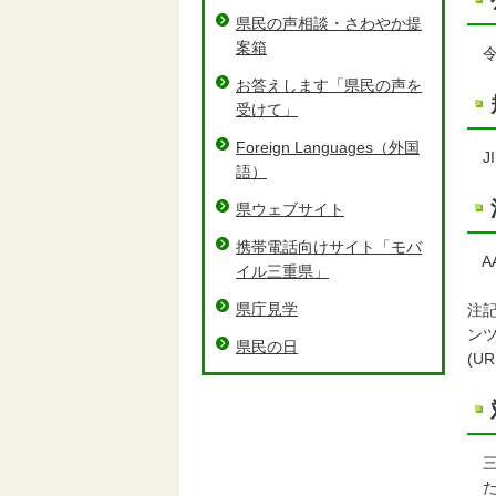
県民の声相談・さわやか提
案箱
令和
お答えします「県民の声を
受けて」
Foreign Languages（外国
JIS
語）
県ウェブサイト
携帯電話向けサイト「モバ
A
イル三重県」
県庁見学
注
ンツ
県民の日
(U
三
た