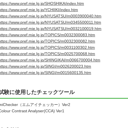
https://www.pref.mie.lg.jp/SHOSHIKA/index.htm
https://www.pref.mie.lg.jp/YCHIIKI/index.htm
https://www.pref.mie.lg.jp/NYUSATSU/m0003900040.htm
https://www.pref.mie.lg.jp/NYUSATSU/m0345500011.htm
https://www.pref.mie.lg.jp/NYUSATSU/m0032100019.htm
https://www.pref.mie.lg.jp/TOPICS/m0032300083.htm
https://www.pref.mie.lg.jp/TOPICS/m0032300082.htm
https://www.pref.mie.lg.jp/TOPICS/m0031100302.htm
https://www.pref.mie.lg.jp/TOPICS/m0025700068.htm
https://www.pref.mie.lg.jp/SHINGIKAI/m0066700004.htm
https://www.pref.mie.lg.jp/SINGI/m0026200023.htm
https://www.pref.mie.lg.jp/SINGI/m0015600135.htm
試験に使用したチェックツール
miChecker（エムアイチェッカー）Ver2
Colour Contrast Analyser(CCA) Ver1