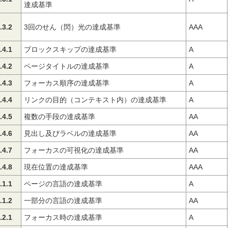
達成基準
.3.2
3回のせん（閃）光の達成基準
AAA
.4.1
ブロックスキップの達成基準
A
.4.2
ページタイトルの達成基準
A
.4.3
フォーカス順序の達成基準
A
.4.4
リンクの目的（コンテキスト内）の達成基準
A
.4.5
複数の手段の達成基準
AA
.4.6
見出し及びラベルの達成基準
AA
.4.7
フォーカスの可視化の達成基準
AA
.4.8
現在位置の達成基準
AAA
.1.1
ページの言語の達成基準
A
.1.2
一部分の言語の達成基準
AA
.2.1
フォーカス時の達成基準
A