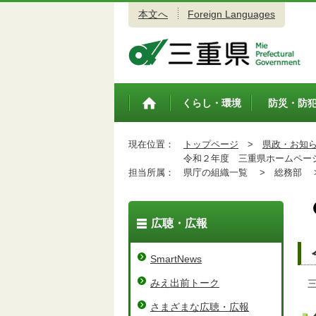
本文へ
Foreign Languages
三重県公式ウェブサイト
くらし・環境
防災・防
トップペ
ージ
現在位置：
トップページ
>
県政・お知
令和２年度 三重県ホームページ
担当所属：
県庁の組織一覧 >
総務部 
広聴・広報
SmartNews
みえ出前トーク
三重
さまざまな広聴・広報