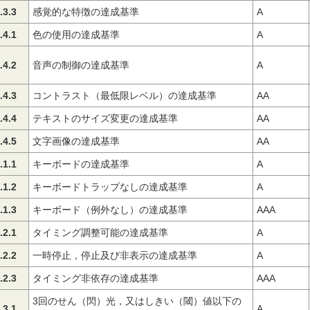
.3.3
感覚的な特徴の達成基準
A
.4.1
色の使用の達成基準
A
.4.2
音声の制御の達成基準
A
.4.3
コントラスト（最低限レベル）の達成基準
AA
.4.4
テキストのサイズ変更の達成基準
AA
.4.5
文字画像の達成基準
AA
.1.1
キーボードの達成基準
A
.1.2
キーボードトラップなしの達成基準
A
.1.3
キーボード（例外なし）の達成基準
AAA
.2.1
タイミング調整可能の達成基準
A
.2.2
一時停止，停止及び非表示の達成基準
A
.2.3
タイミング非依存の達成基準
AAA
3回のせん（閃）光，又はしきい（閾）値以下の
.3.1
A