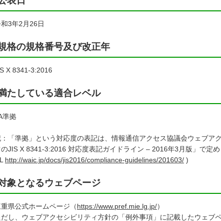
公表⽇
3年2月26日
規格の規格番号及び改正年
 X 8341-3:2016
満たしている適合レベル
A準拠
記：「準拠」という対応度の表記は、情報通信アクセス協議会ウェブア
のJIS X 8341-3:2016 対応度表記ガイドライン – 2016年3月版
RL
http://waic.jp/docs/jis2016/compliance-guidelines/201603/
)
対象となるウェブページ
重県公式ホームページ（
https://www.pref.mie.lg.jp/
）
だし、ウェブアクセシビリティ方針の「例外事項」に記載したウェブペ