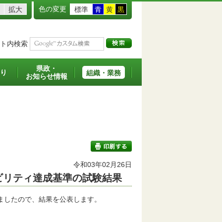
色の変更
拡大
標準
青
黄
黒
ト内検索
県政・
り
組織・業務
お知らせ情報
令和03年02月26日
ビリティ達成基準の試験結果
印刷する
施しましたので、結果を公表します。