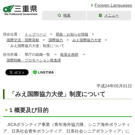
Foreign Languages
検索
メニュー
三重県公式ウェブ
サイト
現在位置：
トップページ
>
県政・お知らせ情報
>
国際交流・国際貢献
>
国際協力
>
みえ国際協力大使
>
「みえ国際協力大使」制度について
担当所属：
県庁の組織一覧 >
政策企画部
>
国際戦略・プロモーション推進課
平成24年05月01日
「みえ国際協力大使」制度について
1 概要及び目的
JICAボランティア事業（青年海外協力隊、シニア海外ボランティ
ア、日系社会青年ボランティア、日系社会シニアボランティア）に