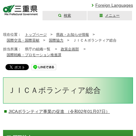
Foreign Languages
検索
メニュー
三重県公式ウェブ
サイト
現在位置：
トップページ
>
県政・お知らせ情報
>
国際交流・国際貢献
>
国際協力
>
ＪＩＣＡボランティア総合
担当所属：
県庁の組織一覧 >
政策企画部
>
国際戦略・プロモーション推進課
ＪＩＣＡボランティア総合
JICAボランティア事業の促進
（令和02年01月07日）