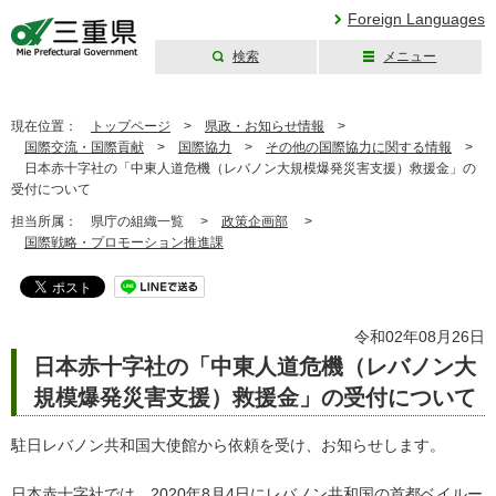
Foreign Languages
検索
メニュー
三重県公式ウェブ
サイト
現在位置：
トップページ
>
県政・お知らせ情報
>
国際交流・国際貢献
>
国際協力
>
その他の国際協力に関する情報
>
日本赤十字社の「中東人道危機（レバノン大規模爆発災害支援）救援金」の
受付について
担当所属：
県庁の組織一覧 >
政策企画部
>
国際戦略・プロモーション推進課
令和02年08月26日
日本赤十字社の「中東人道危機（レバノン大
規模爆発災害支援）救援金」の受付について
駐日レバノン共和国大使館から依頼を受け、お知らせします。
日本赤十字社では、2020年8月4日にレバノン共和国の首都ベイルー