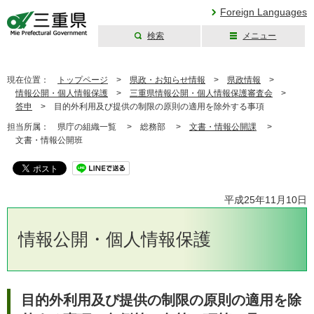
Foreign Languages
検索
メニュー
三重県公式ウェブ
サイト
現在位置：
トップページ
>
県政・お知らせ情報
>
県政情報
>
情報公開・個人情報保護
>
三重県情報公開・個人情報保護審査会
>
答申
>
目的外利用及び提供の制限の原則の適用を除外する事項
担当所属：
県庁の組織一覧 >
総務部 >
文書・情報公開課
>
文書・情報公開班
平成25年11月10日
情報公開・個人情報保護
目的外利用及び提供の制限の原則の適用を除