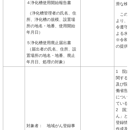
４浄化槽使用開始報告書
滑な検
（浄化槽管理者の氏名、住
このた
所、浄化槽の規模、設置場
より、
所の地名・地番、使用開始
令遵守
年月日）
よる水
※令和
５浄化槽使用廃止届出書
の提供
（届出者の氏名、住所、設
置場所の地名・地番、廃止
年月日、処理の対象）
1 院
関する
及び院
働省告
につい
ている
2 国
ん」と
登録情
対象者： 地域がん登録事
作成及