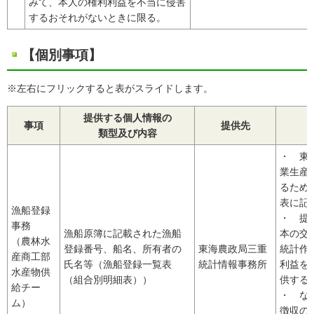
みて、本人の権利利益を不当に侵害
するおそれがないときに限る。
【個別事項】
※左右にフリックすると表がスライドします。
提供する個人情報の
事項
提供先
類型及び内容
・ 東
業生産
るため
表に記
漁船登録
・ 提
事務
漁船原簿に記載された漁船
本の交
（農林水
登録番号、船名、所有者の
東海農政局三重
統計作
産商工部
氏名等（漁船登録一覧表
統計情報事務所
利益を
水産物供
（組合別明細表））
供する
給チー
・ な
ム）
徴収の