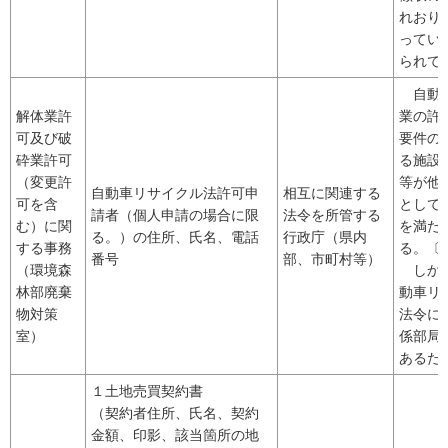
れおり
ってい
られて
自動車
解体業許
業の許
可及び破
要件の
砕業許可
る施設
（変更許
等が他
自動車リサイクル法許可申
相互に関連する
可を含
として
請者（個人申請の場合に限
法令を所管する
む）に関
を満た
る。）の住所、氏名、電話
行政庁（県内
する事務
る。〔
番号
部、市町村等）
（環境森
しかし
林部廃棄
動車リ
物対策
法令に
室）
係部局
あるた
１土地売買契約書
（契約者住所、氏名、契約
金額、印影、該当箇所の地