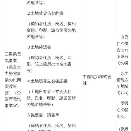
名地番等）
２土地賃貸借契約書
（契約者住所、氏名、契約
金額、印影、該当箇所の地
名地番等）
企業庁
に企業
３土地確認書
含まれ
三重県電
る過程
（確認者住所、氏名、印
気事業
での発
影、該当箇所の地名地番
（県営水
等）
力発電事
水力発
中部電力株式会
業の民間
情報を
４土地境界立会確認書
社
譲渡事
て地域
（土地所有者・立会人住
務）（企
ていく
所、氏名、印影、該当箇所
業庁電気
譲渡交
の地名地番等）
事業室）
らの情
５協定書、請書等
ある。
（締結者住所、氏名、契約
（業務