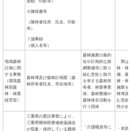
金額、印影等）
６陳情書等
（陳情者住所、氏名、印影
等）
７議事録
（個人名等）
森林施業の集約
地域森林
化や計画的な路
県は施
計画に関
網整備等に取り
林・林
する事務
組む意欲と能力
備、森
森林簿及び森林計画図（森
（環境森
を有する森林所
林・林
林所有者氏名、所在地等）
林部森
有者、林業事業
施業を
林・林業
体、森林整備や
林簿及
経営室）
森林保全活動を
む意欲
行う団体
性があ
三重県の委託事業により、
三重県難病医療連絡協議会
「介護職員等に
・本調
が収集・保持している難病