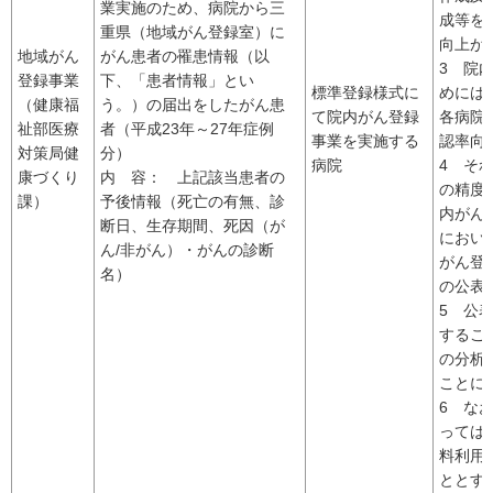
業実施のため、病院から三
成等を
重県（地域がん登録室）に
向上が
地域がん
がん患者の罹患情報（以
3 院
登録事業
下、「患者情報」とい
標準登録様式に
めには
（健康福
う。）の届出をしたがん患
て院内がん登録
各病院
祉部医療
者（平成23年～27年症例
事業を実施する
認率向
対策局健
分）
病院
4 そ
康づくり
内 容： 上記該当患者の
の精度
課）
予後情報（死亡の有無、診
内がん
断日、生存期間、死因（が
におい
ん/非がん）・がんの診断
がん登
名）
の公表
5 公
するこ
の分析
ことに
6 な
っては
料利用
ととす