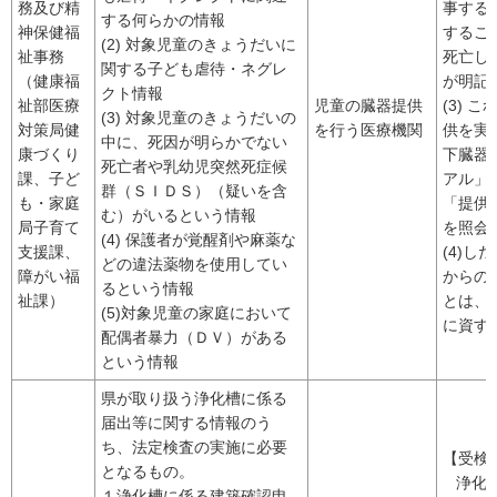
務及び精
事する
する何らかの情報
神保健福
するこ
(2) 対象児童のきょうだいに
祉事務
死亡し
関する子ども虐待・ネグレ
（健康福
が明記
クト情報
祉部医療
児童の臓器提供
(3)
(3) 対象児童のきょうだいの
対策局健
を行う医療機関
供を実
中に、死因が明らかでない
康づくり
下臓器
死亡者や乳幼児突然死症候
課、子ど
アル」
群（ＳＩＤＳ）（疑いを含
も・家庭
「提供
む）がいるという情報
局子育て
を照会
(4) 保護者が覚醒剤や麻薬な
支援課、
(4)
どの違法薬物を使用してい
障がい福
からの
るという情報
祉課）
とは、
(5)対象児童の家庭において
に資す
配偶者暴力（ＤＶ）がある
という情報
県が取り扱う浄化槽に係る
届出等に関する情報のう
ち、法定検査の実施に必要
【受検
となるもの。
浄化槽
１浄化槽に係る建築確認申