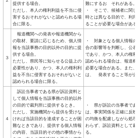
提供する場合。
難にするお それがある。
ただし、本人の権利利益を不当に侵
・ そこで、候補者に関し
害するおそれがないと認められる場
時とは異なる目的で、利用
合に限る。
ることが必要な場合がある
報道機関への発表や報道機関から
の取材、要請に応じるため、個人情
・ 対象となる個人情報の
報を当該事務の目的以外の目的に提
合の影響等を判断し、公表
供する場合。
であり、かつ、本人の権利
３
ただし、県民等に知らせる公益上の
認められる場合は、報道機
必要性があり、かつ、本人の権利利
必要な場合がある。また、
益を不当に侵害するおそれがないと
は、 発表すること等が公
認められる場合に限る。
訴訟当事者である県が訴訟資料と
して個人情報を当該事務の目的以外
の目的で裁判所に提供するとき。
・ 県が訴訟の当事者であ
ただし、実施機関から提供を受けな
は、事実関係を正確に反映
４
ければ当該目的を達成することが困
の均衡を配慮しながら処理
難なときであり、提供する個人情報
わらず、訴訟資料として裁
の内容、当該目的その他の事情から
る。