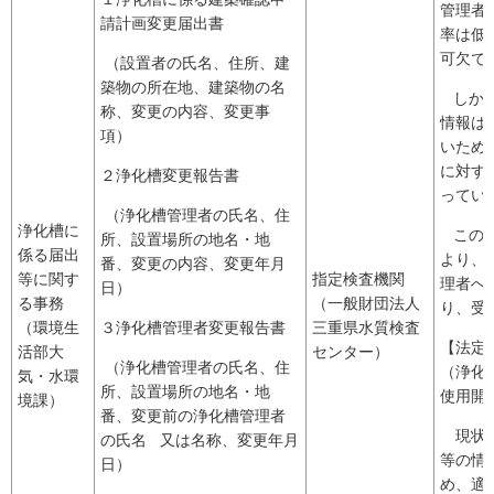
管理者
請計画変更届出書
率は低
可欠で
（設置者の氏名、住所、建
築物の所在地、建築物の名
しかし
称、変更の内容、変更事
情報は
項）
いため
に対す
２浄化槽変更報告書
ってい
（浄化槽管理者の氏名、住
浄化槽に
このた
所、設置場所の地名・地
係る届出
より、
番、変更の内容、変更年月
等に関す
指定検査機関
理者へ
日）
る事務
（一般財団法人
り、受
（環境生
３浄化槽管理者変更報告書
三重県水質検査
【法定
活部大
センター）
（浄化槽管理者の氏名、住
（浄化
気・水環
所、設置場所の地名・地
使用開
境課）
番、変更前の浄化槽管理者
現状で
の氏名 又は名称、変更年月
等の情
日）
め、適