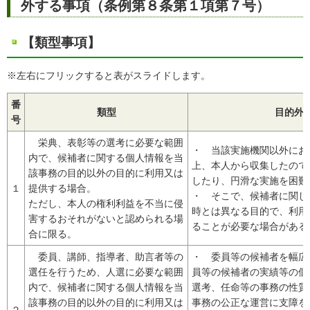
外する事項（条例第８条第１項第７号）
【類型事項】
※左右にフリックすると表がスライドします。
番
類型
目的外
号
栄典、表彰等の選考に必要な範囲
・ 当該実施機関以外にお
内で、候補者に関する個人情報を当
上、本人から収集したので
該事務の目的以外の目的に利用又は
したり、円滑な実施を困難
１
提供する場合。
・ そこで、候補者に関し
ただし、本人の権利利益を不当に侵
時とは異なる目的で、利用
害するおそれがないと認められる場
ることが必要な場合がある
合に限る。
委員、講師、指導者、助言者等の
・ 委員等の候補者を幅広
選任を行うため、人選に必要な範囲
員等の候補者の実績等の個
内で、候補者に関する個人情報を当
選考、任命等の事務の性質
該事務の目的以外の目的に利用又は
事務の公正な運営に支障を
２