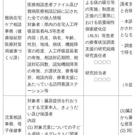
よる痰の吸引等
護者支
医療相談患者ファイル及び
の実施」制度改
と合致
難病医療相談記録に記され
正後の三重県に
難病在宅
た全ての個人情報
・本調
おける筋萎縮性
ケア相談
対象者：県内の在宅人工呼
かされ
側索硬化症
事務（健
吸器装着ALS等患者
となる
（ALS）等患者
康福祉部
内容：氏名、病名、年齢、
の療養状況調査
医療対策
性別、地域、病状、機能障
・調査
支援の研究組織
局健康づ
害の程度、人工呼吸器装着
で得る
研究責任者
くり課）
の有無、相談対応期間、相
〇〇〇〇
談対応回数、認知機能障害
の有無、介護状況、療養場
研究担当者
所、相談内容、療養支援に
〇〇〇〇
あたっている訪問看護ステ
（※提
ーション等
対象者：臓器提供を行おう
とする児童本人、きょうだ
(1)
い及び保護者
児童相談
から臓
内容
事務、母
な措置
(1) 対象児童についての子ど
子保健事
(2)
も虐待・ネグレクトに関連