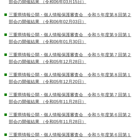
部会の開催結果
（令和06年03月15日）
三重県情報公開・個人情報保護審査会 令和５年度第８回第２
部会の開催結果
（令和06年02月03日）
三重県情報公開・個人情報保護審査会 令和５年度第９回第１
部会の開催結果
（令和06年01月30日）
三重県情報公開・個人情報保護審査会 令和５年度第７回第２
部会の開催結果
（令和05年12月28日）
三重県情報公開・個人情報保護審査会 令和５年度第８回第１
部会の開催結果
（令和05年12月20日）
三重県情報公開・個人情報保護審査会 令和５年度第７回第１
部会の開催結果
（令和05年11月28日）
三重県情報公開・個人情報保護審査会 令和５年度第６回第２
部会の開催結果
（令和05年11月28日）
三重県情報公開・個人情報保護審査会 令和５年度第６回第１