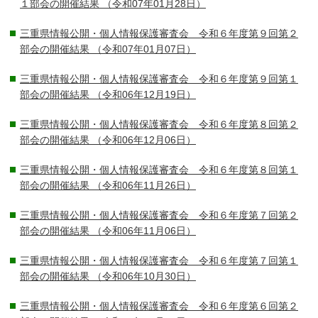
１部会の開催結果
（令和07年01月28日）
三重県情報公開・個人情報保護審査会 令和６年度第９回第２
部会の開催結果
（令和07年01月07日）
三重県情報公開・個人情報保護審査会 令和６年度第９回第１
部会の開催結果
（令和06年12月19日）
三重県情報公開・個人情報保護審査会 令和６年度第８回第２
部会の開催結果
（令和06年12月06日）
三重県情報公開・個人情報保護審査会 令和６年度第８回第１
部会の開催結果
（令和06年11月26日）
三重県情報公開・個人情報保護審査会 令和６年度第７回第２
部会の開催結果
（令和06年11月06日）
三重県情報公開・個人情報保護審査会 令和６年度第７回第１
部会の開催結果
（令和06年10月30日）
三重県情報公開・個人情報保護審査会 令和６年度第６回第２