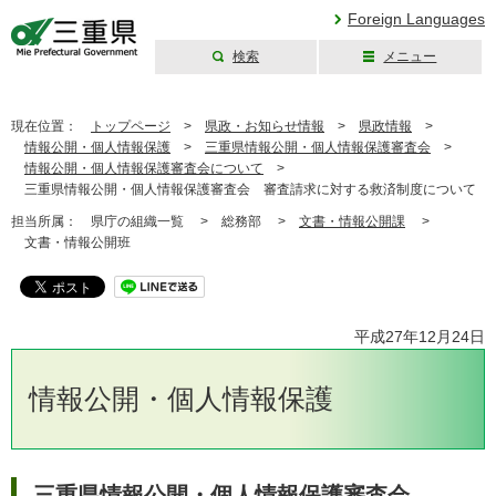
Foreign Languages
検索
メニュー
三重県公式ウェブ
サイト
現在位置：
トップページ
>
県政・お知らせ情報
>
県政情報
>
情報公開・個人情報保護
>
三重県情報公開・個人情報保護審査会
>
情報公開・個人情報保護審査会について
>
三重県情報公開・個人情報保護審査会 審査請求に対する救済制度について
担当所属：
県庁の組織一覧 >
総務部 >
文書・情報公開課
>
文書・情報公開班
平成27年12月24日
情報公開・個人情報保護
三重県情報公開・個人情報保護審査会