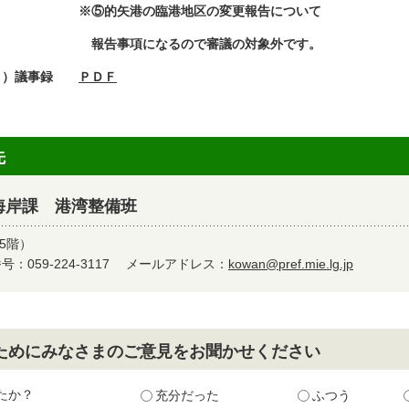
⑤的矢港の臨港地区の変更報告について
告事項になるので審議の対象外です。
６）議事録
ＰＤＦ
先
海岸課 港湾整備班
5階）
：059-224-3117
メールアドレス：
kowan@pref.mie.lg.jp
ためにみなさまのご意見をお聞かせください
たか？
充分だった
ふつう