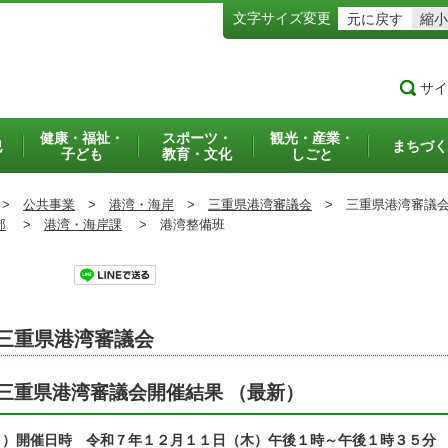
文字サイズ変更
元に戻す
縮小
サイ
健康・福祉・
スポーツ・
観光・産業・
犯
まちづく
子ども
教育・文化
しごと
>
公共事業
>
港湾・海岸
>
三重県港湾審議会
>
三重県港湾審議会
部
>
港湾・海岸課
>
港湾整備班
ツイート
三重県港湾審議会
三重県港湾審議会開催結果 （最新）
１）開催日時 令和７年１２月１１日（木）午後１時～午後１時３５分