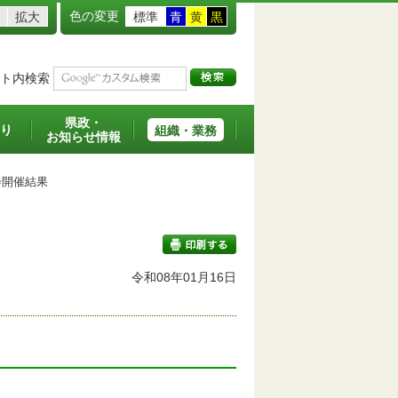
色の変更
拡大
標準
青
黄
黒
ト内検索
県政・
り
組織・業務
お知らせ情報
開催結果
令和08年01月16日
印刷する