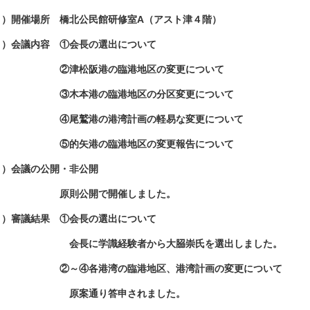
２）開催場所 橋北公民館研修室A（アスト津４階）
３）会議内容 ①会長の選出について
津松阪港の臨港地区の変更について
木本港の臨港地区の分区変更について
尾鷲港の港湾計画の軽易な変更について
的矢港の臨港地区の変更報告について
４）会議の公開・非公開
則公開で開催しました。
５）審議結果 ①会長の選出について
長に学識経験者から大𦚰崇氏を選出しました。
～④各港湾の臨港地区、港湾計画の変更について
案通り答申されました。