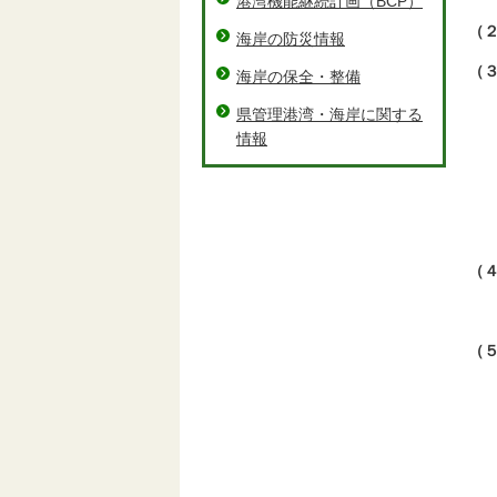
港湾機能継続計画（BCP）
（
海岸の防災情報
（
海岸の保全・整備
②
県管理港湾・海岸に関する
情報
③
④
⑤
（
原
（
会
②
原