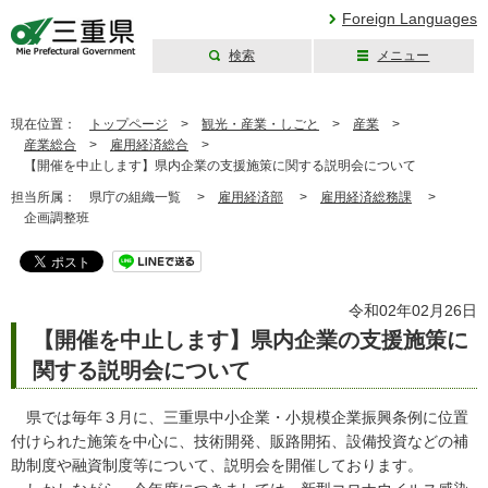
Foreign Languages
検索
メニュー
三重県公式ウェブ
サイト
現在位置：
トップページ
>
観光・産業・しごと
>
産業
>
産業総合
>
雇用経済総合
>
【開催を中止します】県内企業の支援施策に関する説明会について
担当所属：
県庁の組織一覧 >
雇用経済部
>
雇用経済総務課
>
企画調整班
令和02年02月26日
【開催を中止します】県内企業の支援施策に
関する説明会について
県では毎年３月に、三重県中小企業・小規模企業振興条例に位置
付けられた施策を中心に、技術開発、販路開拓、設備投資などの補
助制度や融資制度等について、説明会を開催しております。