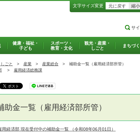
文字サイズ変更
元に戻す
縮小
サイ
健康・福祉・
スポーツ・
観光・産業・
犯
まちづく
子ども
教育・文化
しごと
・しごと
>
産業
>
産業総合
>
補助金一覧（雇用経済部所管）
部
>
雇用経済総務課
補助金一覧（雇用経済部所管）
雇用経済部 現在受付中の補助金一覧
（令和08年06月01日）