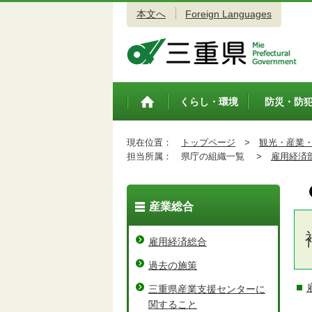
本文へ
Foreign Languages
三重県公式ウェブサイト
くらし・環境
防災・防
トップペ
ージ
現在位置：
トップページ
>
観光・産業
担当所属：
県庁の組織一覧 >
雇用経済
産業総合
雇用経済総合
過去の施策
三重県産業支援センターに
関すること