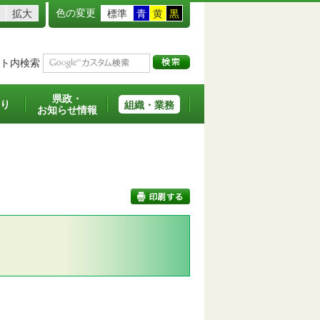
色の変更
拡大
標準
青
黄
黒
ト内検索
県政・
り
組織・業務
お知らせ情報
印刷する