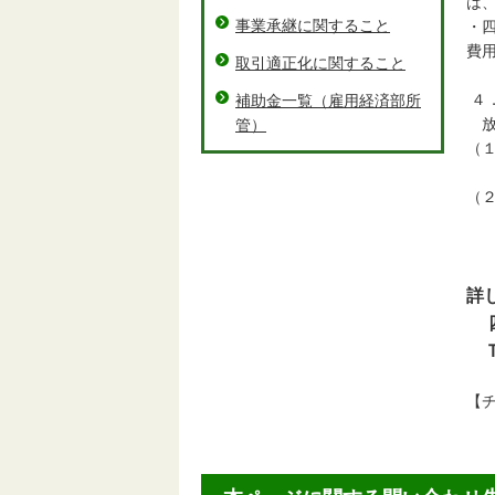
は
事業承継に関すること
・
費
取引適正化に関すること
４
補助金一覧（雇用経済部所
放
管）
（
１
（
５
詳
四
Ｔ
【