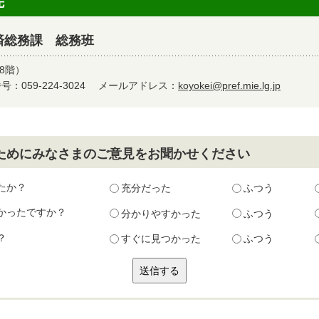
先
済総務課 総務班
8階）
：059-224-3024
メールアドレス：
koyokei@pref.mie.lg.jp
ためにみなさまのご意見をお聞かせください
たか？
充分だった
ふつう
かったですか？
分かりやすかった
ふつう
？
すぐに見つかった
ふつう