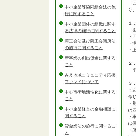
こ
中小企業等協同組合法の施
り
行に関すること
１
中小企業団体の組織に関す
図
る法律の施行に関すること
・
商工会法及び商工会議所法
・
の施行に関すること
・
新事業の創出促進に関する
２
こと
平
みえ地域コミュニティ応援
ファンドについて
３
・
中心市街地活性化に関する
命
こと
・
中小企業経営の金融相談に
は
関すること
・
は
貸金業法の施行に関するこ
・
と