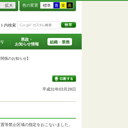
色の変更
拡大
標準
青
黄
黒
ト内検索
県政・
り
組織・業務
お知らせ情報
関係のお知らせ】
平成31年03月28日
印刷する
置等禁止区域の指定をおこないました。