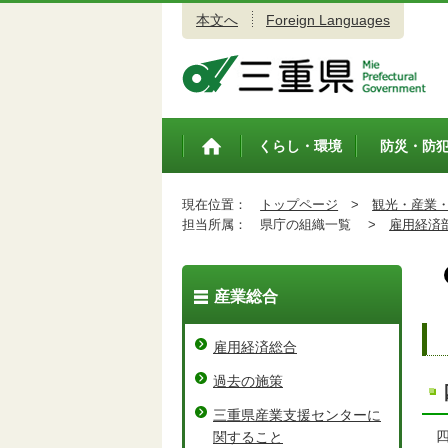
本文へ
Foreign Languages
三重県公式ウェブサイト
くらし・環境
防災・防
トップペ
ージ
現在位置：
トップページ
>
観光・産業
担当所属：
県庁の組織一覧 >
雇用経済
産業総合
雇用経済総合
過去の施策
三重県産業支援センターに
四
関すること