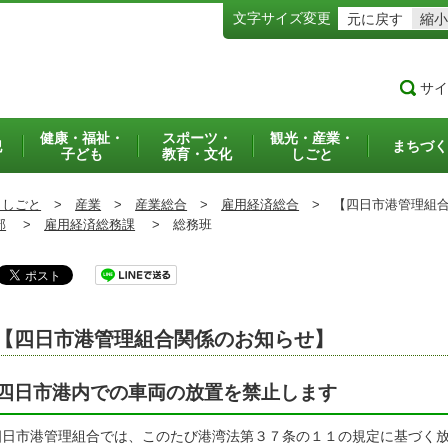
文字サイズ変更
元に戻す
縮小
サイ
健康・福祉・
スポーツ・
観光・産業・
犯
まちづく
子ども
教育・文化
しごと
・しごと
>
産業
>
産業総合
>
雇用経済総合
>
【四日市港管理組合
部
>
雇用経済総務課
>
総務班
【四日市港管理組合関係のお知らせ】
四日市港内での車両の放置を禁止します
日市港管理組合では、このたび港湾法第３７条の１１の規定に基づく放