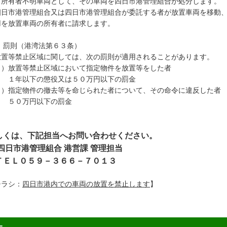
、所有者不明車両として、その車両を四日市港管理組合が処分します。
四日市港管理組合又は四日市港管理組合が委託する者が放置車両を移動
用を放置車両の所有者に請求します。
．罰則（港湾法第６３条）
置等禁止区域に関しては、次の罰則が適用されることがあります。
１）放置等禁止区域において指定物件を放置等をした者
年以下の懲役又は５０万円以下の罰金
２）指定物件の撤去等を命じられた者について、その命令に違反した者
０万円以下の罰金
しくは、下記担当へお問い合わせください。
日市港管理組合 港営課 管理担当
ＥＬ０５９－３６６－７０１３
チラシ：
四日市港内での車両の放置を禁止します
】