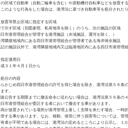
の区域で自動車（自動二輪車を含む）や原動機付自転車などを放置する
、このような行為をした場合は、港湾法に基づき自動車等を処分された
．放置等禁止区域に指定する区域
で示す区域（別図参照、私有地等を除く）のうち、次の施設の区域
四日市港管理組合が管理する港湾施設（水域施設、運河を除く。）
港湾隣接地域内にある四日市港管理組合が管理者である海岸保全施設
上記の施設以外で、港湾隣接地域内又は臨港地区内にある四日市港管理
．指定適用日
成３１年４月１日から
．処分の内容
あらかじめ四日市港管理組合の許可を得た場合を除き、港湾法第５６条
じます。
別途公告する期限までに撤去命令に従わない場合は、港湾法第５６条の
四日市港管理組合が委託する者において撤去する事があります。
車両が放置されている場所が港湾管理上著しく支障を来たす場合、一時
保管する事があります。なお、移動、保管に伴う損害等については、管
所有者が不明である場合には、港湾法の定めるところにより公示し、１