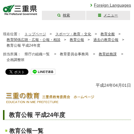
Foreign Languages
検索
メニュー
三重県公式ウェブ
サイト
現在位置：
トップページ
>
スポーツ・教育・文化
>
教育全般
>
教育関係広聴・広報・公報・相談
>
教育公報
>
過去の教育公報
>
教育公報 平成24年度
担当所属：
県庁の組織一覧 >
教育委員会事務局 >
教育総務課
>
企画調整班
平成24年04月01日
教育公報 平成24年度
教育公報一覧