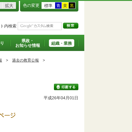
色の変更
拡大
標準
青
黄
黒
ト内検索
県政・
り
組織・業務
お知らせ情報
報
>
過去の教育公報
>
平成26年04月01日
印刷する