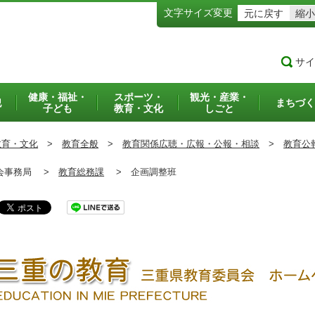
文字サイズ変更
元に戻す
縮小
サイ
健康・福祉・
スポーツ・
観光・産業・
犯
まちづく
子ども
教育・文化
しごと
教育・文化
>
教育全般
>
教育関係広聴・広報・公報・相談
>
教育公
事務局 >
教育総務課
>
企画調整班