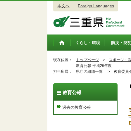
本文へ
Foreign Languages
三重県公式ウェブサイト
くらし・環境
防災・防
トップペ
ージ
現在位置：
トップページ
>
スポーツ・
教育公報 平成26年度
担当所属：
県庁の組織一覧 >
教育委員会
教育公報
過去の教育公報