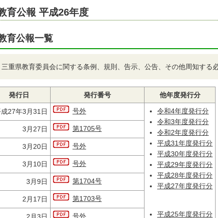
教育公報 平成26年度
教育公報一覧
＊三重県教育委員会に関する条例、規則、告示、公告、その他周知する
発行日
発行番号
他年度発行分
号外
令和4年度発行分
成27年3月31日
令和3年度発行分
第1705号
3月27日
令和2年度発行分
平成31年度発行分
号外
3月20日
平成30年度発行分
号外
3月10日
平成29年度発行分
平成28年度発行分
第1704号
3月9日
平成27年度発行分
第1703号
2月17日
平成25年度発行分
号外
2月3日