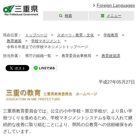
Foreign Languages
検索
メニュー
三重県公式ウェブ
サイト
現在位置：
トップページ
>
スポーツ・教育・文化
>
学校教育
>
教育施策
>
学校マネジメント
>
令和６年度までの学校マネジメントトップページ
担当所属：
県庁の組織一覧 >
教育委員会事務局 >
教育政策課
平成27年05月27日
三重県教育委員会では、公立の小中学校・県立学校が、より良い学
校づくりを進めるため、学校マネジメントシステムを取り入れて継
続的な改善に取り組むことにより、県民の公教育への信頼確保をめ
ざしています。