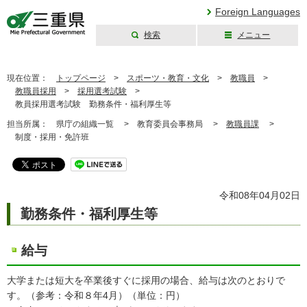
Foreign Languages
検索
メニュー
三重県公式ウェブ
サイト
現在位置：
トップページ
>
スポーツ・教育・文化
>
教職員
>
教職員採用
>
採用選考試験
>
教員採用選考試験 勤務条件・福利厚生等
担当所属：
県庁の組織一覧 >
教育委員会事務局 >
教職員課
>
制度・採用・免許班
令和08年04月02日
勤務条件・福利厚生等
給与
大学または短大を卒業後すぐに採用の場合、給与は次のとおりで
す。（参考：令和８年4月）（単位：円）