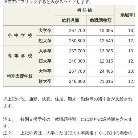
※左右にフリックすると表がスライドします。
初 任 給
地域手当
給料月額
教職調整額
大学卒
267,700
13,385
13,21
小 中 学 校
短大卒
250,800
12,540
12,3
大学卒
267,700
13,385
13,2
高 等 学 校
短大卒
246,300
12,315
12,1
大学卒
267,700
24,485
13,7
特別支援学校
短大卒
246,300
21,315
12,5
※上記の他、通勤、扶養、住居、期末・勤勉等の諸手当が支給され
ます。
注１） 特別支援学校の「教職調整額」には給料の調整額を含みま
す。
注２） 上記の表は、大学または短大を卒業後すぐに採用の場合の