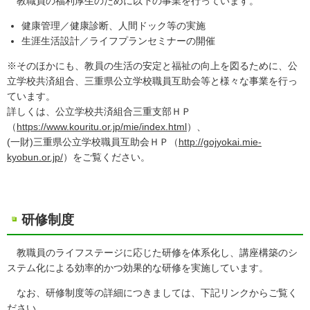
教職員の福利厚生のために以下の事業を行っています。
健康管理／健康診断、人間ドック等の実施
生涯生活設計／ライフプランセミナーの開催
※そのほかにも、教員の生活の安定と福祉の向上を図るために、公
立学校共済組合、三重県公立学校職員互助会等と様々な事業を行っ
ています。
詳しくは、公立学校共済組合三重支部ＨＰ
（
https://www.kouritu.or.jp/mie/index.html
）、
(一財)三重県公立学校職員互助会ＨＰ（
http://gojyokai.mie-
kyobun.or.jp/
）をご覧ください。
研修制度
教職員のライフステージに応じた研修を体系化し、講座構築のシ
ステム化による効率的かつ効果的な研修を実施しています。
なお、研修制度等の詳細につきましては、下記リンクからご覧く
ださい。