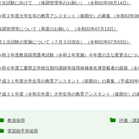
２次試験に向けて （体調管理等のお願い）
（令和02年08月14日）
令和２年度大学生等の教育アシスタント（後期分）の募集
（令和02年0
体調管理等について（再度のお願い）
（令和02年07月13日）
第１次試験の実施について（７月３日現在）
（令和02年07月03日）
令和３年度教員採用選考試験（令和２年実施）今年度の主な変更点につ
令和６年度三重県立学校任期付講師等採用候補者名簿登載者の面接
（令和
平成３１年度大学生等の教育アシスタント（前期分）の募集
（平成30年
平成３１年度（令和元年度）大学生等の教育アシスタント（後期分）の
教員採用
評価・課
実習助手等採用