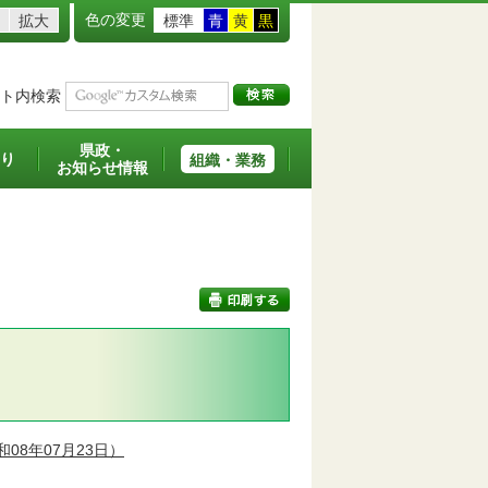
色の変更
拡大
標準
青
黄
黒
ト内検索
県政・
り
組織・業務
お知らせ情報
印刷する
08年07月23日）