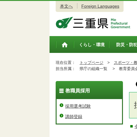
本文へ
Foreign Languages
三重県公式ウェブサイト
くらし・環境
防災・防
トップペ
ージ
現在位置：
トップページ
>
スポーツ・
担当所属：
県庁の組織一覧 >
教育委員会
教職員採用
採用選考試験
講師登録