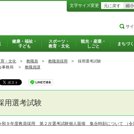
文字サイズ変更
元に戻す
縮小
サイ
健康・福祉・
スポーツ・
観光・産業・
犯
まちづく
子ども
教育・文化
しごと
教育・文化
>
教職員
>
教職員採用
>
採用選考試験
事務局 >
教職員課
採用選考試験
令和９年度教員採用 第２次選考試験個人面接 集合時刻について
（令和