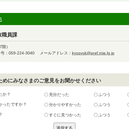
先
教職員課
7階）
：059-224-3040
メールアドレス：
kyosyok@pref.mie.lg.jp
ためにみなさまのご意見をお聞かせください
たか？
充分だった
ふつう
かったですか？
分かりやすかった
ふつう
？
すぐに見つかった
ふつう