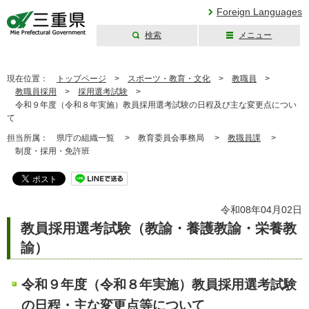
Foreign Languages
検索
メニュー
三重県公式ウェブ
サイト
現在位置：
トップページ
>
スポーツ・教育・文化
>
教職員
>
教職員採用
>
採用選考試験
>
令和９年度（令和８年実施）教員採用選考試験の日程及び主な変更点につい
て
担当所属：
県庁の組織一覧 >
教育委員会事務局 >
教職員課
>
制度・採用・免許班
令和08年04月02日
教員採用選考試験（教諭・養護教諭・栄養教
諭）
令和９年度（令和８年実施）教員採用選考試験
の日程・主な変更点等について