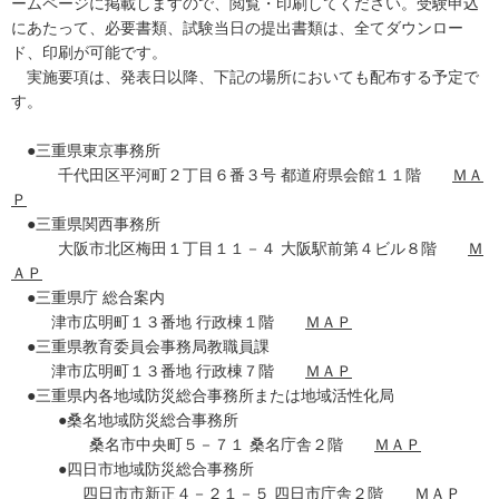
ームページに掲載しますので、閲覧・印刷してください。受験申込
にあたって、必要書類、試験当日の提出書類は、全てダウンロー
ド、印刷が可能です。
実施要項は、発表日以降、下記の場所においても配布する予定で
す。
●三重県東京事務所
千代田区平河町２丁目６番３号 都道府県会館１１階
ＭＡ
Ｐ
●三重県関西事務所
大阪市北区梅田１丁目１１－４ 大阪駅前第４ビル８階
Ｍ
ＡＰ
●三重県庁 総合案内
津市広明町１３番地 行政棟１階
ＭＡＰ
●三重県教育委員会事務局教職員課
津市広明町１３番地 行政棟７階
ＭＡＰ
●三重県内各地域防災総合事務所または地域活性化局
●桑名地域防災総合事務所
桑名市中央町５－７１ 桑名庁舎２階
ＭＡＰ
●四日市地域防災総合事務所
四日市市新正４－２１－５ 四日市庁舎２階
ＭＡＰ