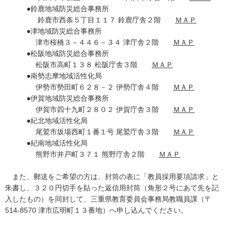
●鈴鹿地域防災総合事務所
鈴鹿市西条５丁目１１７ 鈴鹿庁舎２階
ＭＡＰ
●津地域防災総合事務所
津市桜橋３－４４６－３４ 津庁舎２階
ＭＡＰ
●松阪地域防災総合事務所
松阪市高町１３８ 松阪庁舎３階
ＭＡＰ
●南勢志摩地域活性化局
伊勢市勢田町６２８－２ 伊勢庁舎４階
ＭＡＰ
●伊賀地域防災総合事務所
伊賀市四十九町２８０２ 伊賀庁舎３階
ＭＡＰ
●紀北地域活性化局
尾鷲市坂場西町１番１号 尾鷲庁舎３階
ＭＡＰ
●紀南地域活性化局
熊野市井戸町３７１ 熊野庁舎２階
ＭＡＰ
また、郵送をご希望の方は、封筒の表に「教員採用要項請求」と
朱書し、３２０円切手を貼った返信用封筒（角形２号にあて先を記
入したもの）を同封して、三重県教育委員会事務局教職員課（〒
514-8570 津市広明町１３番地）へ申し込んでください。