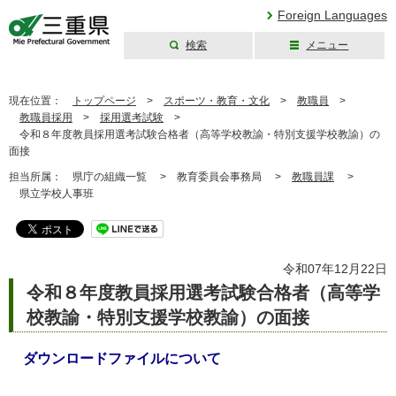
Foreign Languages
検索
メニュー
三重県公式ウェブ
サイト
現在位置：
トップページ
>
スポーツ・教育・文化
>
教職員
>
教職員採用
>
採用選考試験
>
令和８年度教員採用選考試験合格者（高等学校教諭・特別支援学校教諭）の
面接
担当所属：
県庁の組織一覧 >
教育委員会事務局 >
教職員課
>
県立学校人事班
令和07年12月22日
令和８年度教員採用選考試験合格者（高等学
校教諭・特別支援学校教諭）の面接
ダウンロードファイルについて