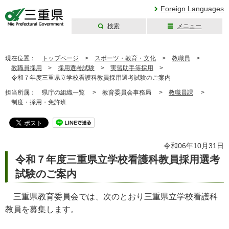
Foreign Languages
検索
メニュー
三重県公式ウェブ
サイト
現在位置：
トップページ
>
スポーツ・教育・文化
>
教職員
>
教職員採用
>
採用選考試験
>
実習助手等採用
>
令和７年度三重県立学校看護科教員採用選考試験のご案内
担当所属：
県庁の組織一覧 >
教育委員会事務局 >
教職員課
>
制度・採用・免許班
令和06年10月31日
令和７年度三重県立学校看護科教員採用選考
試験のご案内
三重県教育委員会では、次のとおり三重県立学校看護科
教員を募集します。