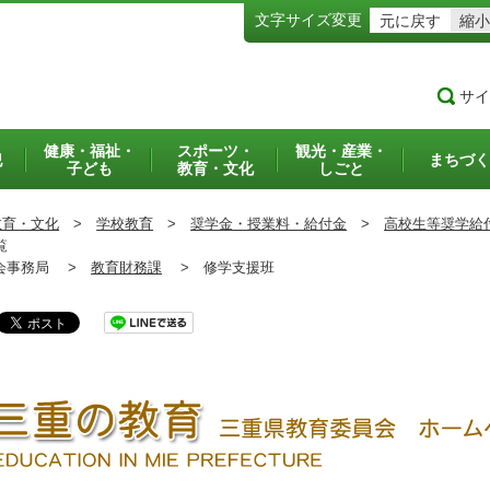
文字サイズ変更
元に戻す
縮小
サイ
健康・福祉・
スポーツ・
観光・産業・
犯
まちづく
子ども
教育・文化
しごと
教育・文化
>
学校教育
>
奨学金・授業料・給付金
>
高校生等奨学給
覧
事務局 >
教育財務課
>
修学支援班