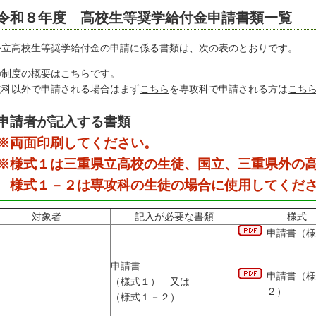
令和８年度 高校生等奨学給付金申請書類一覧
公立高校生等奨学給付金の申請に係る書類は、次の表のとおりです。
の制度の概要は
こちら
です。
攻科以外で申請される場合はまず
こちら
を専攻科で申請される方は
こち
申請者が記入する書類
※
両面印刷
してください。
※
様式１は三重県立高校の生徒、国立、三重県外の
様式１－２は専攻科の生徒
の場合に使用してくだ
対象者
記入が必要な書類
様式
申請書（様
申請書
申請書（様
（様式１） 又は
２）
（様式１－２）