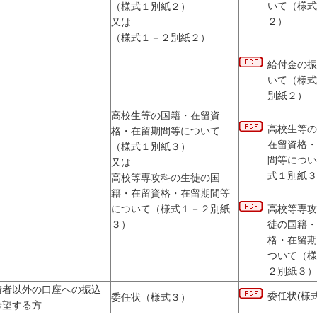
いて（様式
（様式１別紙２）
２）
又は
（様式１－２別紙２）
給付金の振
いて（様式
別紙２）
高校生等の国籍・在留資
高校生等の
格・在留期間等について
在留資格・
（様式１別紙３）
間等につい
又は
式１別紙３
高校等専攻科の生徒の国
籍・在留資格・在留期間等
について（様式１－２別紙
高校等専攻
３）
徒の国籍・
格・在留期
ついて（様
２別紙３）
請者以外の口座への振込
委任状(様
委任状（様式３）
希望する方