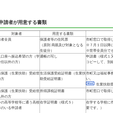
申請者が用意する書類
対象者
用意する書類
請者全員
保護者等の住民票
市町窓口で取得
（原則 両親及び対象となる
※７月１日以降
生徒分）
※世帯全員分で
人口座へ振込希望の方（学
通帳の写し
申請書（様式１
委任以外の方）
コピーして、別
活保護（生業扶助）受給世
生活保護受給証明書（生業扶
市町又は福祉事
の方
助受給証明書）
い。
生業扶助
活保護（生業扶助）受給世
所得課税証明書
市町窓口で取得
以外の方
外の高等学校等に通う高校
在学証明書（様式５）
在学する学校に
等のいる申請者
要です。）