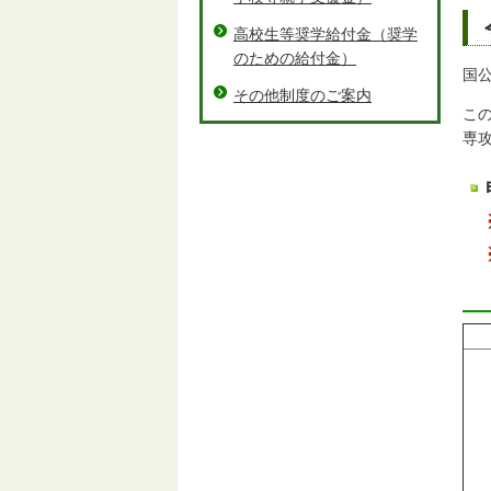
高校生等奨学給付金（奨学
のための給付金）
国
その他制度のご案内
こ
専