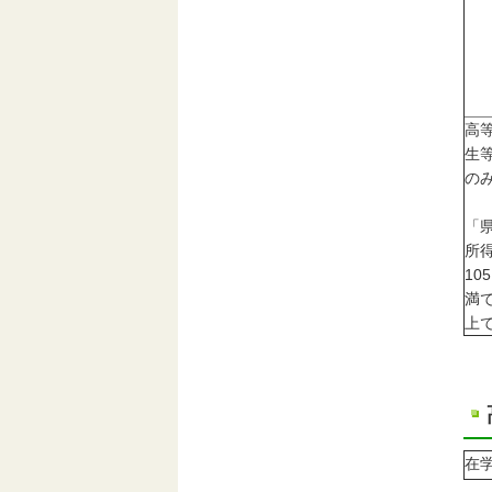
高
生
の
「
所
10
満
上
在