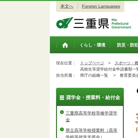
本文へ
Foreign Languages
三重県公式ウェブサイト
くらし・環境
防災・防
トップペ
ージ
現在位置：
トップページ
>
スポーツ・
高校生等奨学給付金申請書類一
担当所属：
県庁の組織一覧 >
教育委員会
奨学金・授業料・給付金
三重県高等学校等修学奨学
金
県立高等学校授業料（高等
学校等就学支援金）