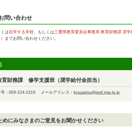
お問い合わせ
しくは
在学する学校
、もしくは
三重県教育委員会事務局 教育財務課
奨学
７）
までお問い合わせください。
先
教育財務課 修学支援班（奨学給付金担当）
：059-224-2319
メールアドレス：
kyozaimu@pref.mie.lg.jp
ためにみなさまのご意見をお聞かせください