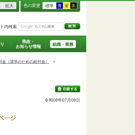
色の変更
拡大
標準
青
黄
黒
ト内検索
県政・
り
組織・業務
お知らせ情報
付金（奨学のための給付金）
>
令和08年07月08日
印刷する