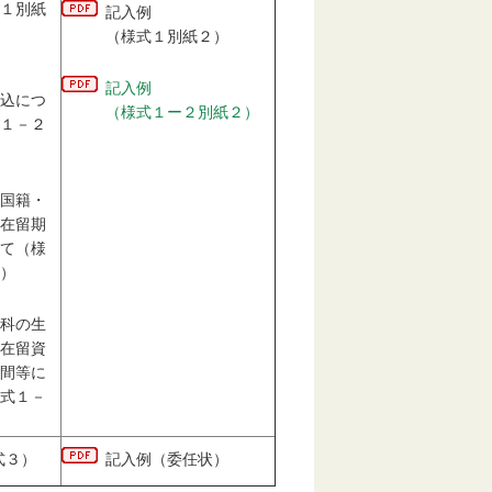
１別紙
記入例
（様式１別紙２）
記入例
込につ
（様式１ー２別紙２）
１－２
国籍・
在留期
て（様
）
科の生
在留資
間等に
式１－
式３
）
記入例（委任状
）