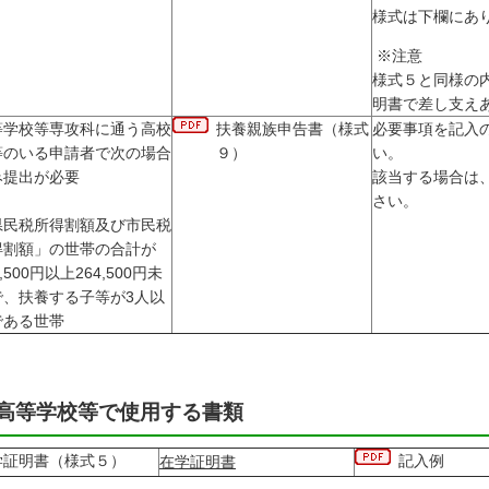
様式は下欄にあ
※注意
様式５と同様の
明書で差し支え
等学校等専攻科に通う高校
扶養親族申告書（様式
必要事項を記入
等のいる申請者で次の場合
９）
い。
み提出が必要
該当する場合は
さい。
県民税所得割額及び市民税
得割額」の世帯の合計が
5,500円以上264,500円未
で、扶養する子等が3人以
である世帯
高等学校等で使用する書類
学証明書（様式５）
記入例
在学証明書