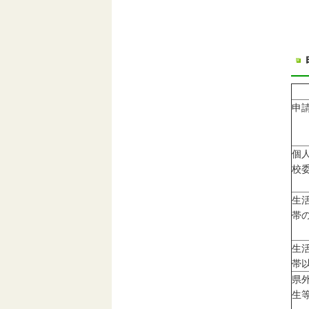
申
個
校
生
帯
生
帯
県
生