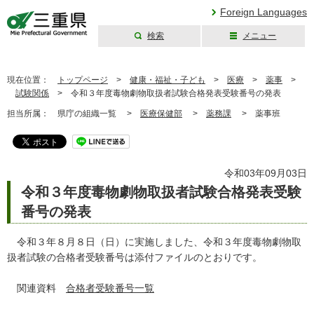
Foreign Languages
検索
メニュー
三重県公式ウェブ
サイト
現在位置：
トップページ
>
健康・福祉・子ども
>
医療
>
薬事
>
試験関係
>
令和３年度毒物劇物取扱者試験合格発表受験番号の発表
担当所属：
県庁の組織一覧 >
医療保健部
>
薬務課
>
薬事班
令和03年09月03日
令和３年度毒物劇物取扱者試験合格発表受験
番号の発表
令和３年８月８日（日）に実施しました、令和３年度毒物劇物取
扱者試験の合格者受験番号は添付ファイルのとおりです。
関連資料
合格者受験番号一覧