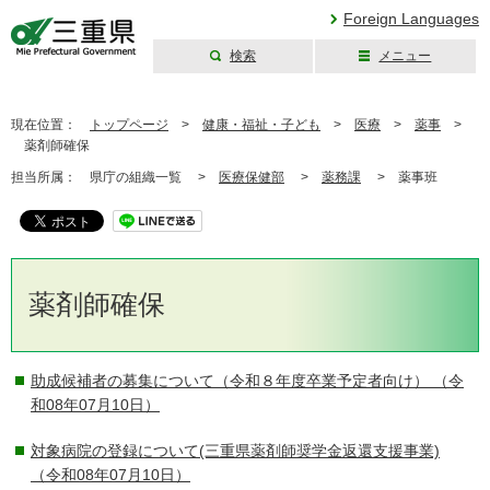
Foreign Languages
検索
メニュー
三重県公式ウェブ
サイト
現在位置：
トップページ
>
健康・福祉・子ども
>
医療
>
薬事
>
薬剤師確保
担当所属：
県庁の組織一覧 >
医療保健部
>
薬務課
>
薬事班
薬剤師確保
助成候補者の募集について（令和８年度卒業予定者向け）
（令
和08年07月10日）
対象病院の登録について(三重県薬剤師奨学金返還支援事業)
（令和08年07月10日）