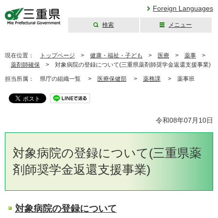
Foreign Languages
検索
メニュー
三重県公式ウェブ
サイト
現在位置：
トップページ
>
健康・福祉・子ども
>
医療
>
薬事
>
薬剤師確保
>
対象病院の登録について(三重県薬剤師奨学金返還支援事業)
担当所属：
県庁の組織一覧 >
医療保健部
>
薬務課
>
薬事班
令和08年07月10日
対象病院の登録について(三重県薬
剤師奨学金返還支援事業)
対象病院の登録について