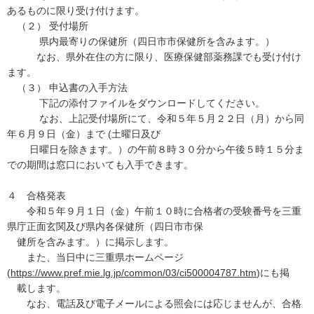
あるものに限り受け付けます。
（２） 受付場所
県内最寄りの保健所（四日市市保健所を含みます。）
なお、県外在住の方に限り、医療保健部薬務課でも受け付け
ます。
（３） 申込書の入手方法
下記の添付ファイルをダウンロードしてください。
なお、上記受付場所にて、令和５年５月２２日（月）から同
年６月９日（金）まで (土曜日及び
日曜日を除きます。）の午前８時３０分から午後５時１５分ま
での期間は窓口においても入手できます。
４ 合格発表
令和５年９月１日（金）午前１０時に合格者の受験番号を三重
県庁正面玄関及び県内各保健所（四日市市保
健所を含みます。）に掲示します。
また、当日中に三重県ホームページ
(
https://www.pref.mie.lg.jp/common/03/ci500004787.htm
)にも掲
載します。
なお、電話及び電子メールによる照会には応じませんが、合格