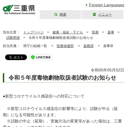
Foreign Languages
検索
メニュー
三重県公式ウェブ
サイト
現在位置：
トップページ
>
健康・福祉・子ども
>
医療
>
薬事
>
試験関係
>
令和５年度毒物劇物取扱者試験のお知らせ
担当所属：
県庁の組織一覧 >
医療保健部
>
薬務課
>
薬事班
令和05年05月02日
令和５年度毒物劇物取扱者試験のお知らせ
●新型コロナウイルス感染症への対応について
※新型コロナウイルス感染症の影響等により、試験が中止（延
期）になる可能性があります。
※試験の中止（延期）、実施方法の変更等があった場合は、三重