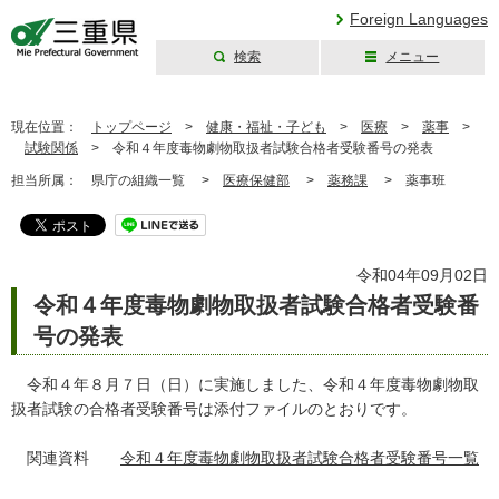
Foreign Languages
検索
メニュー
三重県公式ウェブ
サイト
現在位置：
トップページ
>
健康・福祉・子ども
>
医療
>
薬事
>
試験関係
>
令和４年度毒物劇物取扱者試験合格者受験番号の発表
担当所属：
県庁の組織一覧 >
医療保健部
>
薬務課
>
薬事班
令和04年09月02日
令和４年度毒物劇物取扱者試験合格者受験番
号の発表
令和４年８月７日（日）に実施しました、令和４年度毒物劇物取
扱者試験の合格者受験番号は添付ファイルのとおりです。
関連資料
令和４年度毒物劇物取扱者試験合格者受験番号一覧