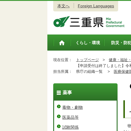
本文へ
Foreign Languages
三重県公式ウェブサイト
くらし・環境
防災・防
トップペ
ージ
現在位置：
トップページ
>
健康・福祉
【申請受付は終了しました】令和
担当所属：
県庁の組織一覧 >
医療保健
薬事
毒物・劇物
医薬品等
物
試験関係