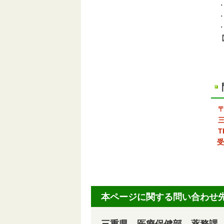
・
・
・
【
三
（
三
TE
受
本ページに関する問い合わせ