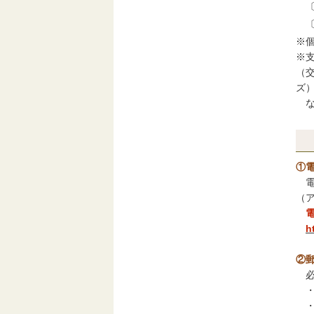
※
※
（
ズ
な
①
電
（
h
②
必
・
・