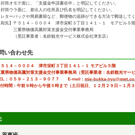
封筒オモテ面に、「支援金申請書在中」と明記してください。
封筒ウラ面に、差出人の住所及び氏名を明記してください。
レターパックや簡易書留など、郵便物の追跡ができる方法で郵送して
宛先】〒５１４－０００４ 津市栄町３丁目１４１－１ モアビル５
重県物価高騰対策支援金交付事業事務局
受託事業者：名鉄観光サービス株式会社津支店）
問い合わせ先
〒５１４－０００４ 津市栄町３丁目１４１－１ モアビル５階
重県物価高騰対策支援金交付事業事務局（受託事業者：名鉄観光サービ
L：０５９－２１３－９０７７ E-mail：
mie-bukka-iryo@mwt.co.
付時間：午前９時から午後５時まで（土日祝日、１２月２９日～１月３
先