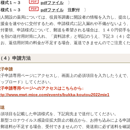
〔
様式１～３
pdfファイル
〕
〔
様式１～３
pdfファイル
注釈付
〕
個人開設の薬局については、役員等調書に開設者の情報を入力し、提出
支援金を速やかに交付するため、申請様式に記入漏れや不備がないよう
交付要領、申請様式について、郵送を希望される場合は、１４０円切手
）を別の送付用封筒に入れ、「資料請求」と明記のうえ、下記３（４）
お、返信用封筒の料金が不足する場合、返送できませんのでご注意く
（４）申請方法
電子申請
子申請専用ページにアクセスし、画面上の必須項目を入力したうえで、
アップロード）してください。
電子申請専用ページへのアクセスはこちらから↓
ttp://www.mwt-mice.com/events/bukka-koutou2022mie1
郵送
須項目を記載した申請様式を、下記宛先まで送付してください。
新型コロナウイルス感染症拡大防止の観点から、お持ち込みによる申請
郵送料が不足する場合、受付できませんので、発送前に必ず送料を確認