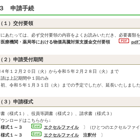
３ 申請手続
（１）交付要領
請にあたっては、必ず交付要領の内容をよくお読みいただき、必要書類
〔
医療機関・薬局等における物価高騰対策支援金交付要領
pd
（２）申請受付期間
和４年１２月２０日（火）から令和５年２月２８日（火）まで
申請は上記期間中１回のみ
当初、令和５年１月３１日（火）までの予定でしたが、延長いたしまし
（３）申請様式
請書（様式１）、役員等調書（様式２）、請求書（様式３）
ウンロードはこちらから↓
〔
様式１～３
エクセルファイル
〕（ひとつのエクセルファイ
〔
様式１～３
エクセルファイル
注釈付
〕