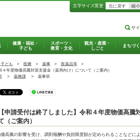
文字サイズ変更
元に戻す
縮小
サイ
健康・福祉・
スポーツ・
観光・産業・
犯
まちづく
子ども
教育・文化
しごと
・子ども
>
医療
>
薬事
>
医薬品等
>
４年度物価高騰対策支援金（薬局向け）について（ご案内）
部
>
薬務課
>
薬事班
【申請受付は終了しました】令和４年度物価高騰
て（ご案内）
価高騰の影響を受け、調剤報酬や負担限度額が定められることなどによ