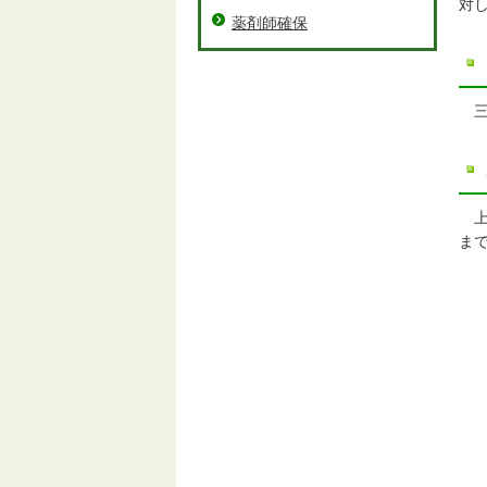
対
薬剤師確保
三
ま
・
・
※
号
し
ガ
の