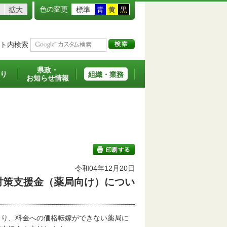
色の変更
拡大
標準
青
黄
黒
ト内検索
県政・
り
組織・業務
お知らせ情報
令和04年12月20日
対策支援金（薬局向け）につい
印刷する
り、料金への価格転嫁ができない薬局に