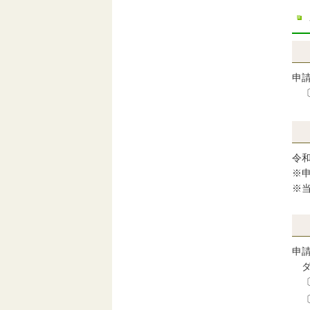
申
令
※
※
申
ダ