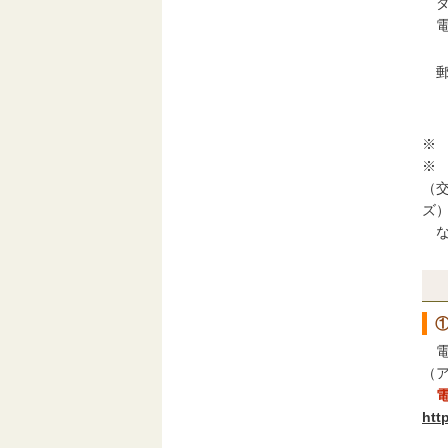
ダ
電
郵
※
※
（
ズ
な
電
（
htt