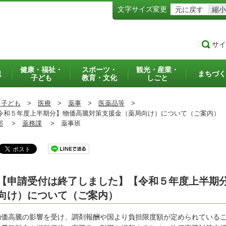
文字サイズ変更
元に戻す
縮小
サイ
健康・福祉・
スポーツ・
観光・産業・
犯
まちづく
子ども
教育・文化
しごと
・子ども
>
医療
>
薬事
>
医薬品等
>
和５年度上半期分】物価高騰対策支援金（薬局向け）について（ご案内）
部
>
薬務課
>
薬事班
【申請受付は終了しました】【令和５年度上半期
向け）について（ご案内）
価高騰の影響を受け、調剤報酬や国より負担限度額が定められているこ