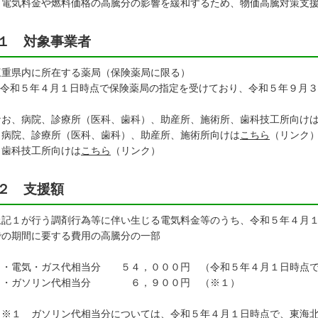
、電気料金や燃料価格の高騰分の影響を緩和するため、物価高騰対策支
１ 対象事業者
重県内に所在する薬局（保険薬局に限る）
令和５年４月１日時点で保険薬局の指定を受けており、令和５年９月３
お、病院、診療所（医科、歯科）、助産所、施術所、歯科技工所向けは
院、診療所（医科、歯科）、助産所、施術所向けは
こちら
（リンク
科技工所向けは
こちら
（リンク）
２ 支援額
上記１が行う調剤行為等に伴い生じる電気料金等のうち、令和５年４月
での期間に要する費用の高騰分の一部
電気・ガス代相当分 ５４，０００円 （令和５年４月１日時点で
ガソリン代相当分 ６，９００円 （※１）
１ ガソリン代相当分については、令和５年４月１日時点で、東海北