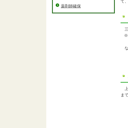
て
薬剤師確保
三
※
な
病
歯
ま
・
・
※