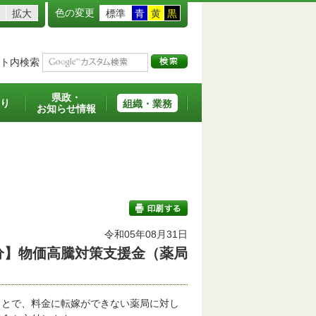
色の変更
拡大
標準
青
黄
黒
ト内検索
県政・
り
組織・業務
お知らせ情報
令和05年08月31日
分】物価高騰対策支援金（薬局
印刷する
とで、料金に転嫁ができない薬局に対し