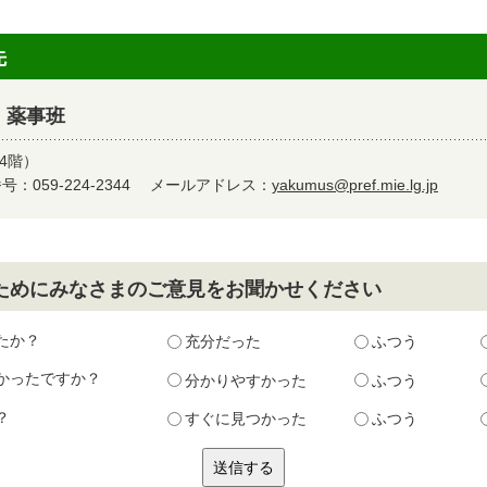
先
 薬事班
4階）
：059-224-2344
メールアドレス：
yakumus@pref.mie.lg.jp
ためにみなさまのご意見をお聞かせください
たか？
充分だった
ふつう
かったですか？
分かりやすかった
ふつう
？
すぐに見つかった
ふつう