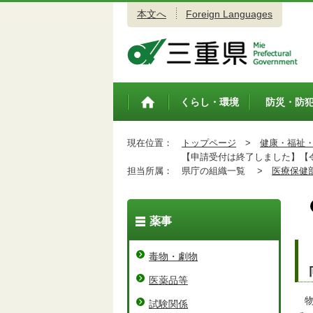
本文へ
Foreign Languages
三重県公式ウェブサイト
くらし・環境
防災・防
トップペ
ージ
現在位置：
トップページ
>
健康・福祉
【申請受付は終了しました】【令
担当所属：
県庁の組織一覧 >
医療保健
薬事
毒物・劇物
医薬品等
物
試験関係