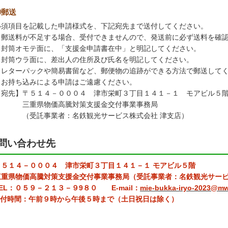
②郵送
須項目を記載した申請様式を、下記宛先まで送付してください。
郵送料が不足する場合、受付できませんので、発送前に必ず送料を確認
封筒オモテ面に、「支援金申請書在中」と明記してください。
封筒ウラ面に、差出人の住所及び氏名を明記してください。
レターパックや簡易書留など、郵便物の追跡ができる方法で郵送して
お持ち込みによる申請はご遠慮ください。
宛先】〒５１４－０００４ 津市栄町３丁目１４１－１ モアビル５
重県物価高騰対策支援金交付事業事務局
受託事業者：名鉄観光サービス株式会社 津支店）
問い合わせ先
〒５１４－０００４ 津市栄町３丁目１４１－１ モアビル５階
重県物価高騰対策支援金交付事業事務局（受託事業者：名鉄観光サービ
L：０５９－２１３－９9８０ E-mail：
mie-bukka-iryo-2023@mw
付時間：午前９時から午後５時まで（土日祝日は除く）