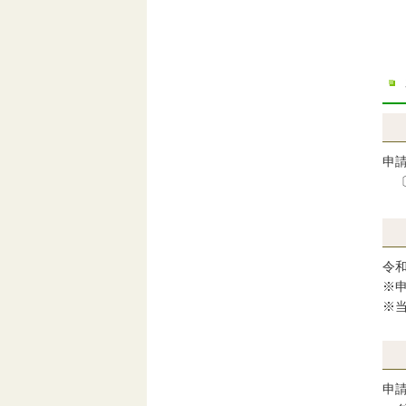
号
し
申
令
※
※
申