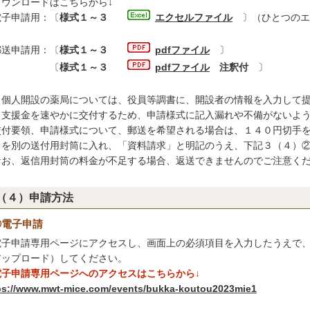
ウンロードはこちらから↓
子申請用：〔
様式１～３
エクセルファイル
〕（ひとつのエ
送申請用：〔
様式１～３
pdfファイル
〕
〔
様式１～３
pdfファイル
注釈付
〕
 個人開設の薬局については、役員等調書に、開設者の情報を入力して
 支援金を速やかに交付するため、申請様式に記入漏れや不備がないよ
交付要領、申請様式について、郵送を希望される場合は、１４０円切手
）を別の送付用封筒に入れ、「資料請求」と明記のうえ、下記３（４）
お、返信用封筒の料金が不足する場合、返送できませんのでご注意く
（４）申請方法
①電子申請
子申請専用ページにアクセスし、画面上の必須項目を入力したうえで、
アップロード）してください。
電子申請専用ページへのアクセスはこちらから↓
ps://www.mwt-mice.com/events/bukka-koutou2023mie1