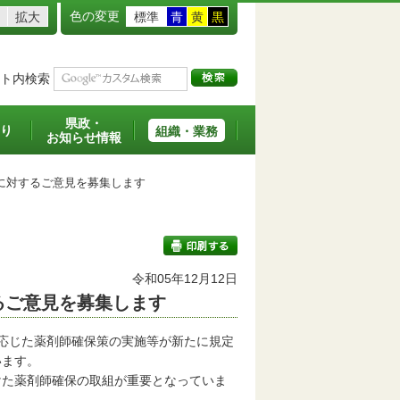
色の変更
拡大
標準
青
黄
黒
ト内検索
県政・
り
組織・業務
お知らせ情報
に対するご意見を募集します
令和05年12月12日
るご意見を募集します
印刷する
応じた薬剤師確保策の実施等が新たに規定
います。
た薬剤師確保の取組が重要となっていま