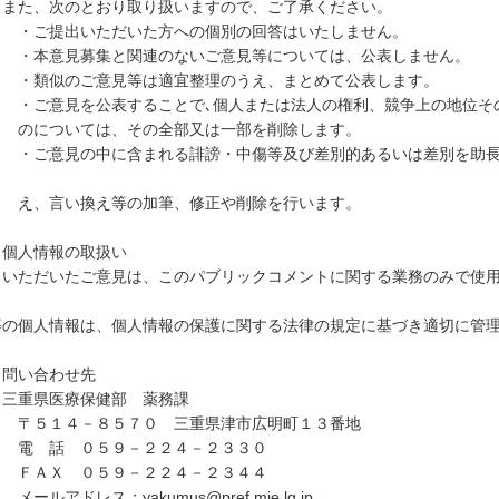
た、次のとおり取り扱いますので、ご了承ください。
ご提出いただいた方への個別の回答はいたしません。
本意見募集と関連のないご意見等については、公表しません。
類似のご意見等は適宜整理のうえ、まとめて公表します。
ご意見を公表することで､個人または法人の権利、競争上の地位その
については、その全部又は一部を削除します。
ご意見の中に含まれる誹謗・中傷等及び差別的あるいは差別を助長
、言い換え等の加筆、修正や削除を行います。
 個人情報の取扱い
ただいたご意見は、このパブリックコメントに関する業務のみで使用
の個人情報は、個人情報の保護に関する法律の規定に基づき適切に管理
 問い合わせ先
重県医療保健部 薬務課
５１４－８５７０ 三重県津市広明町１３番地
 話 ０５９－２２４－２３３０
ＡＸ ０５９－２２４－２３４４
ールアドレス：
yakumus@pref.mie.lg.jp