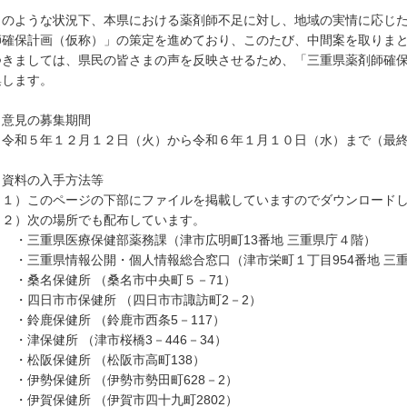
。
のような状況下、本県における薬剤師不足に対し、地域の実情に応じた
師確保計画（仮称）」の策定を進めており、このたび、中間案を取りま
きましては、県民の皆さまの声を反映させるため、「三重県薬剤師確保
集します。
 意見の募集期間
和５年１２月１２日（火）から令和６年１月１０日（水）まで（最終
 資料の入手方法等
１）このページの下部にファイルを掲載していますのでダウンロードし
２）次の場所でも配布しています。
三重県医療保健部薬務課（津市広明町13番地 三重県庁４階）
三重県情報公開・個人情報総合窓口（津市栄町１丁目954番地 三重
桑名保健所 （桑名市中央町５－71）
四日市市保健所 （四日市市諏訪町2－2）
鈴鹿保健所 （鈴鹿市西条5－117）
津保健所 （津市桜橋3－446－34）
松阪保健所 （松阪市高町138）
伊勢保健所 （伊勢市勢田町628－2）
伊賀保健所 （伊賀市四十九町2802）