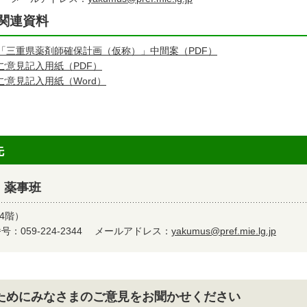
関連資料
「三重県薬剤師確保計画（仮称）」中間案（PDF）
ご意見記入用紙（PDF）
ご意見記入用紙（Word）
先
 薬事班
4階）
：059-224-2344
メールアドレス：
yakumus@pref.mie.lg.jp
ためにみなさまのご意見をお聞かせください