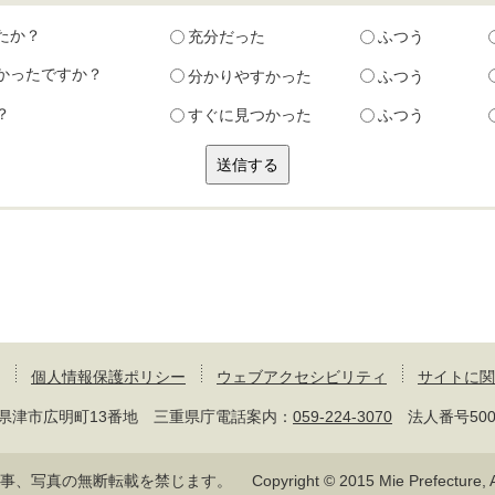
たか？
充分だった
ふつう
かったですか？
分かりやすかった
ふつう
？
すぐに見つかった
ふつう
個人情報保護ポリシー
ウェブアクセシビリティ
サイトに関
 三重県津市広明町13番地 三重県庁電話案内：
059-224-3070
法人番号50000
記事、写真の無断転載を禁じます。
Copyright © 2015 Mie Prefecture, Al