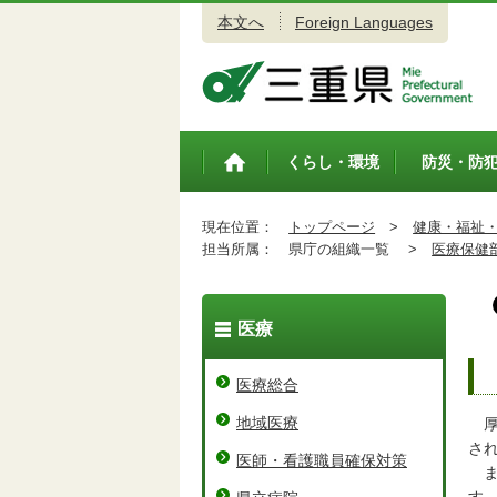
本文へ
Foreign Languages
三重県公式ウェブサイト
くらし・環境
防災・防
トップペ
ージ
現在位置：
トップページ
>
健康・福祉
担当所属：
県庁の組織一覧 >
医療保健
医療
医療総合
地域医療
厚
さ
医師・看護職員確保対策
ま