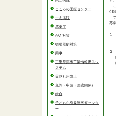
す
県立病院
こ
こころの医療センター
剤
つ
一志病院
募
感染症
１
がん対策
令
循環器病対策
２
薬事
（
三重県薬事工業情報提供シ
（
ステム
・
・
薬物乱用防止
・
免許・申請（医療関係）
・
・
献血
・
・
子ども心身発達医療センタ
・
ー
・