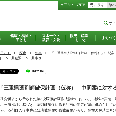
文字サイズ変更
元に戻す
縮小
サイ
健康・福祉・
スポーツ・
観光・産業・
犯
まちづく
子ども
教育・文化
しごと
・子ども
>
医療
>
薬事
>
「三重県薬剤師確保計画（仮称）」中間案
部
>
薬務課
>
薬事班
「三重県薬剤師確保計画（仮称）」中間案に対す
生労働省から示された第8次医療計画作成指針において、地域の実情に
れ、当該指針に基づき、薬剤師確保に係る計画の策定が県に求められて
た、薬剤師の従事先には地域偏在や職域偏在があり、偏在の解消に向け