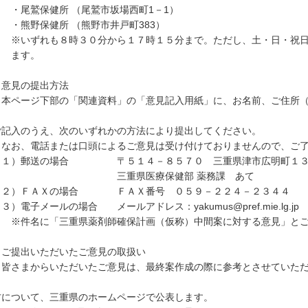
尾鷲保健所 （尾鷲市坂場西町1－1）
熊野保健所 （熊野市井戸町383）
いずれも８時３０分から１７時１５分まで。ただし、土・日・祝日およ
ます。
 意見の提出方法
ページ下部の「関連資料」の「意見記入用紙」に、お名前、ご住所（
記入のうえ、次のいずれかの方法により提出してください。
お、電話または口頭によるご意見は受け付けておりませんので、ご了
１）郵送の場合 〒５１４－８５７０ 三重県津市広明町１３
三重県医療保健部 薬務課 あて
２）ＦＡＸの場合 ＦＡＸ番号 ０５９－２２４－２３４４
）電子メールの場合 メールアドレス：yakumus@pref.mie.lg.jp
件名に「三重県薬剤師確保計画（仮称）中間案に対する意見」とご
 ご提出いただいたご意見の取扱い
さまからいただいたご意見は、最終案作成の際に参考とさせていただ
について、三重県のホームページで公表します。