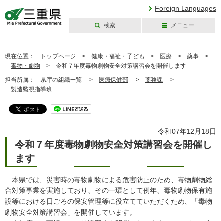
Foreign Languages
検索
メニュー
三重県公式ウェブ
サイト
現在位置：
トップページ
>
健康・福祉・子ども
>
医療
>
薬事
>
毒物・劇物
>
令和７年度毒物劇物安全対策講習会を開催します
担当所属：
県庁の組織一覧 >
医療保健部
>
薬務課
>
製造監視指導班
令和07年12月18日
令和７年度毒物劇物安全対策講習会を開催し
ます
本県では、災害時の毒物劇物による危害防止のため、毒物劇物総
合対策事業を実施しており、その一環として例年、毒物劇物保有施
設等における日ごろの保安管理等に役立てていただくため、「毒物
劇物安全対策講習会」を開催しています。