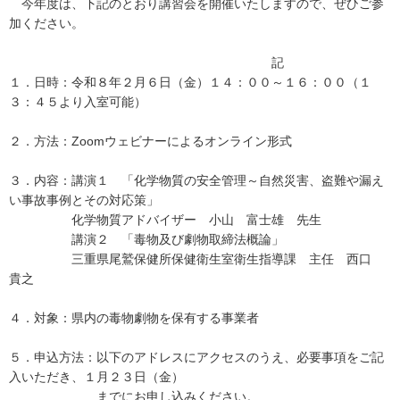
今年度は、下記のとおり講習会を開催いたしますので、ぜひご参
加ください。
記
１．日時：令和８年２月６日（金）１４：００～１６：００（１
３：４５より入室可能）
２．方法：Zoomウェビナーによるオンライン形式
３．内容：講演１ 「化学物質の安全管理～自然災害、盗難や漏え
い事故事例とその対応策」
化学物質アドバイザー 小山 富士雄 先生
講演２ 「毒物及び劇物取締法概論」
三重県尾鷲保健所保健衛生室衛生指導課 主任 西口
貴之
４．対象：県内の毒物劇物を保有する事業者
５．申込方法：以下のアドレスにアクセスのうえ、必要事項をご記
入いただき、１月２３日（金）
までにお申し込みください。