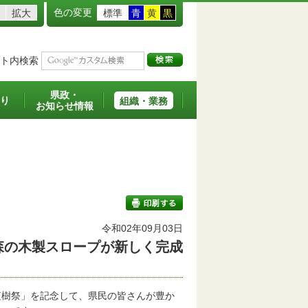
色の変更
拡大
標準
青
黄
黒
ト内検索
県政・
り
組織・業務
お知らせ情報
令和02年09月03日
森の木製スロープが新しく完成
印刷する
樹祭」を記念して、県民の皆さんが豊か