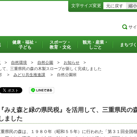
文字サイズ変更
元に戻す
縮小
サイ
健康・福祉・
スポーツ・
観光・産業・
犯
まちづく
子ども
教育・文化
しごと
境
>
自然環境
>
自然公園
>
お知らせ
>
て、三重県民の森の木製スロープが新しく完成しました
部 >
みどり共生推進課
>
自然公園班
『みえ森と緑の県民税』を活用して、三重県民の
しました
重県民の森は、１９８０年（昭和５５年）に行われた「第３１回全国植