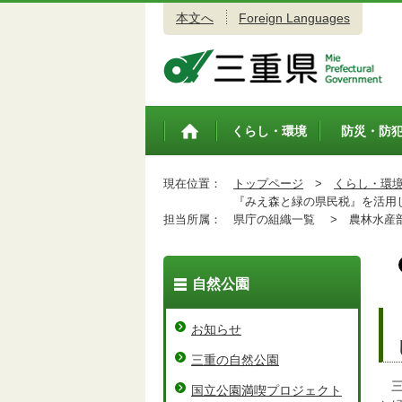
本文へ
Foreign Languages
三重県公式ウェブサイト
くらし・環境
防災・防
トップペ
ージ
現在位置：
トップページ
>
くらし・環
『みえ森と緑の県民税』を活用し
担当所属：
県庁の組織一覧 >
農林水産
自然公園
お知らせ
三重の自然公園
三
国立公園満喫プロジェクト