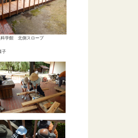
学館 北側スロープ
様子