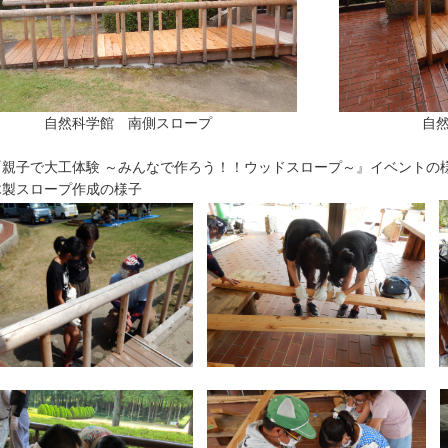
自然科学館 南側スロープ 自然科
『親子で大工体験 ～みんなで作ろう！！ウッドスロープ～』イベントの
木製スロープ作成の様子