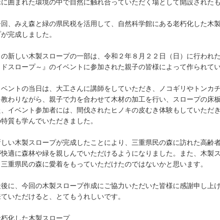
緑に囲まれた環境の中で自然に触れ合っていただく場として開設された
回、みえ森と緑の県民税を活用して、自然科学館にある老朽化した木製
プが完成しました。
の新しい木製スロープの一部は、令和２年８月２２日（日）に行われた
ッドスロープ～』のイベントに参加された親子の皆様によって作られて
ベントの当日は、大工さんに講師をしていただき、ノコギリやトンカチ
を教わりながら、親子で力を合わせて木材の加工を行い、スロープの床
た、イベント参加者には、間伐されたヒノキの皮むき体験もしていただ
の特質も学んでいただきました。
しい木製スロープが完成したことにより、三重県民の森に訪れた高齢者
が快適に森林や緑を親しんでいただけるようになりました。また、木製
、三重県民の森に愛着をもっていただけたのではないかと思います。
後に、今回の木製スロープ作成にご協力いただいた皆様に感謝申し上げ
来ていただけると、とてもうれしいです。
老朽化した木製スロープ