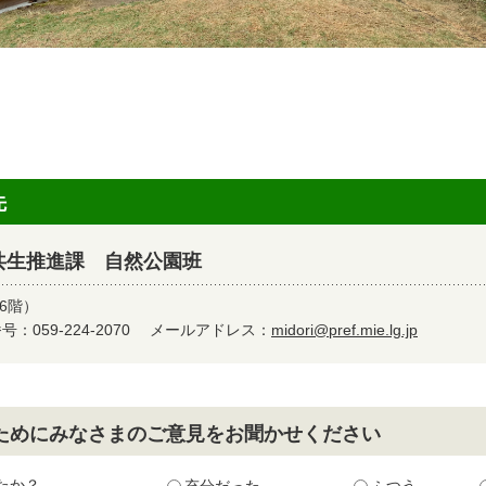
先
共生推進課 自然公園班
6階）
：059-224-2070
メールアドレス：
midori@pref.mie.lg.jp
ためにみなさまのご意見をお聞かせください
たか？
充分だった
ふつう