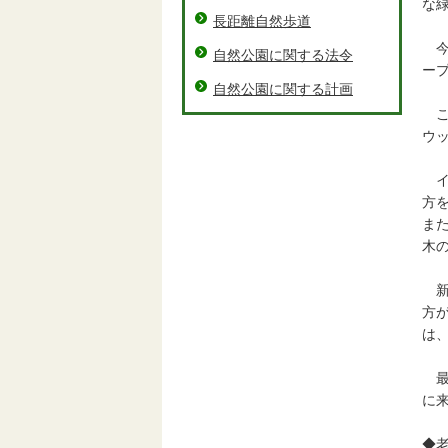
な
長距離自然歩道
今
自然公園に関する法令
ー
自然公園に関する計画
こ
ウ
イ
方
ま
木
新
方
は
最
に
◆