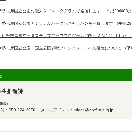
伊勢志摩国立公園の魅力をインスタグラムで発信します
（平成29年03月
伊勢志摩国立公園ナショナルパーク化キャラバンを開催します
（平成29
「伊勢志摩国立公園ステップアッププログラム2020」を策定しました
（
伊勢志摩国立公園「国立公園満喫プロジェクト」への選定について
（平成
先
共生推進課
6階）
：059-224-2070
メールアドレス：
midori@pref.mie.lg.jp