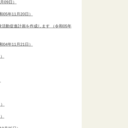
0月09日）
05年11月20日）
験活動促進計画を作成します
（令和05年
04年11月21日）
日）
）
日）
日）