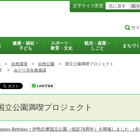
文字サイズ変更
元に戻す
縮小
サイ
健康・福祉・
スポーツ・
観光・産業・
犯
まちづく
子ども
教育・文化
しごと
境
>
自然環境
>
自然公園
>
国立公園満喫プロジェクト
部 >
みどり共生推進課
国立公園満喫プロジェクト
Happy Birthday！伊勢志摩国立公園（指定78周年）を開催しました
（令和