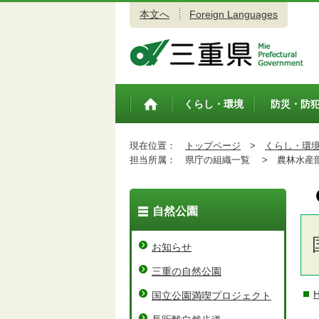
本文へ
Foreign Languages
三重県公式ウェブサイト
くらし・環境
防災・防
トップペ
ージ
現在位置：
トップページ
>
くらし・環
担当所属：
県庁の組織一覧 >
農林水産
自然公園
お知らせ
三重の自然公園
国立公園満喫プロジェクト