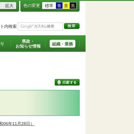
色の変更
拡大
標準
青
黄
黒
ト内検索
県政・
り
組織・業務
お知らせ情報
印刷する
06年11月28日）