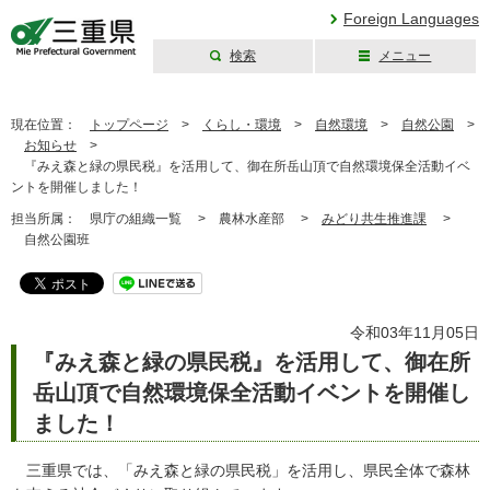
Foreign Languages
検索
メニュー
三重県公式ウェブ
サイト
現在位置：
トップページ
>
くらし・環境
>
自然環境
>
自然公園
>
お知らせ
>
『みえ森と緑の県民税』を活用して、御在所岳山頂で自然環境保全活動イベ
ントを開催しました！
担当所属：
県庁の組織一覧 >
農林水産部 >
みどり共生推進課
>
自然公園班
令和03年11月05日
『みえ森と緑の県民税』を活用して、御在所
岳山頂で自然環境保全活動イベントを開催し
ました！
三重県では、「みえ森と緑の県民税」を活用し、県民全体で森林