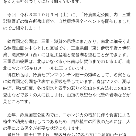
を支える社会づくりに取り組んでいます。
今回、令和３年１０月９日（土）に、「鈴鹿国定公園」内、三重
郡菰野町の御在所岳山頂で、自然環境保全イベントを開催しました
のでご紹介します！
鈴鹿国定公園は、三重・滋賀の県境にまたがり、南北に細長く走
る鈴鹿山脈を中心とした区域です。三重県側（東）伊勢平野と伊勢
湾、滋賀県側（西）には近江盆地と琵琶湖を望むことができます。
三重県の範囲は、北はいなべ市から南は伊賀市までの５市１町、南
北におよそ55キロメートルに亘っています。
御在所岳は、鈴鹿セブンマウンテン随一の秀峰として、名実とも
に鈴鹿国定公園を代表する景観を呈しています。春はツツジ、夏は
納涼、秋は紅葉、冬は樹氷と四季の彩りが全山を包み込むこの山は
登山などで多くの人に親しまれ、山頂の展望台や北壁の岩場などが
見どころです。
近年、鈴鹿国定公園内では、ニホンジカの増加に伴う食害による
植生の消失が進行しつつあるため、自然植生の回復のためには、人
の手による保全が必要な状況にあります。
当日は、晴天に恵まれ、県内外から27名の方にご参加いただき、