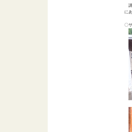
講
に
〇