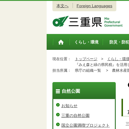
本文へ
Foreign Languages
三重県公式ウェブサイト
くらし・環境
防災・防
トップペ
ージ
現在位置：
トップページ
>
くらし・環
『みえ森と緑の県民税』を活用し
担当所属：
県庁の組織一覧 >
農林水産
自然公園
お知らせ
三重の自然公園
三
国立公園満喫プロジェクト