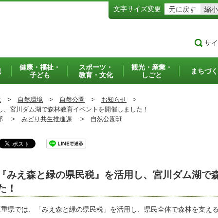
文字サイズ変更
元に戻す
縮小
サイ
健康・福祉・
スポーツ・
観光・産業・
犯
まちづく
子ども
教育・文化
しごと
境
>
自然環境
>
自然公園
>
お知らせ
>
、宮川ダム湖で森林教育イベントを開催しました！
部 >
みどり共生推進課
>
自然公園班
『みえ森と緑の県民税』を活用し、宮川ダム湖で
た！
重県では、「みえ森と緑の県民税」を活用し、県民全体で森林を支える