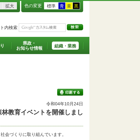
色の変更
拡大
標準
青
黄
黒
ト内検索
県政・
り
組織・業務
お知らせ情報
令和04年10月24日
森林教育イベントを開催しまし
印刷する
社会づくりに取り組んでいます。