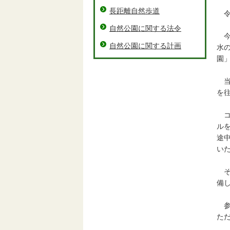
長距離自然歩道
令
自然公園に関する法令
今
自然公園に関する計画
水
園
当
を
コ
ル
途
い
そ
備
参
た