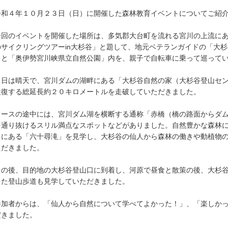
和４年１０月２３日（日）に開催した森林教育イベントについてご紹
回のイベントを開催した場所は、多気郡大台町を流れる宮川の上流にあ
のサイクリングツアーin大杉谷」と題して、地元ベテランガイドの「大
」と「奥伊勢宮川峡県立自然公園」内を、親子で自転車に乗って巡って
日は晴天で、宮川ダムの湖畔にある「大杉谷自然の家（大杉谷登山セン
往復する総延長約２０キロメートルを走破していただきました。
ースの途中には、宮川ダム湖を横断する通称「赤橋（橋の路面からダム
を通り抜けるスリル満点なスポットなどがありました。自然豊かな森林
中にある「六十尋滝」を見学し、大杉谷の仙人から森林の働きや動植物
ただきました。
の後、目的地の大杉谷登山口に到着し、河原で昼食と散策の後、大杉谷
した登山歩道も見学していただきました。
加者からは、「仙人から自然について学べてよかった！」、「楽しかっ
だきました。