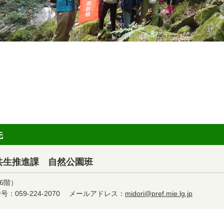
先
共生推進課 自然公園班
6階）
：059-224-2070
メールアドレス：
midori@pref.mie.lg.jp