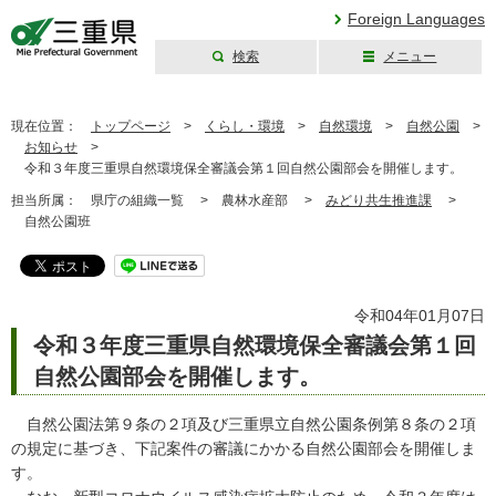
Foreign Languages
検索
メニュー
三重県公式ウェブ
サイト
現在位置：
トップページ
>
くらし・環境
>
自然環境
>
自然公園
>
お知らせ
>
令和３年度三重県自然環境保全審議会第１回自然公園部会を開催します。
担当所属：
県庁の組織一覧 >
農林水産部 >
みどり共生推進課
>
自然公園班
令和04年01月07日
令和３年度三重県自然環境保全審議会第１回
自然公園部会を開催します。
自然公園法第９条の２項及び三重県立自然公園条例第８条の２項
の規定に基づき、下記案件の審議にかかる自然公園部会を開催しま
す。