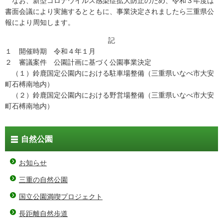
なお、新型コロナウイルス感染症拡大防止のため、令和３年度は
書面会議により実施するとともに、事業決定されましたら三重県公
報により周知します。
記
１ 開催時期 令和４年１月
２ 審議案件 公園計画に基づく公園事業決定
（１）鈴鹿国定公園内における駐車場整備（三重県いなべ市大安
町石榑南地内）
（２）鈴鹿国定公園内における野営場整備（三重県いなべ市大安
町石榑南地内）
自然公園
お知らせ
三重の自然公園
国立公園満喫プロジェクト
長距離自然歩道