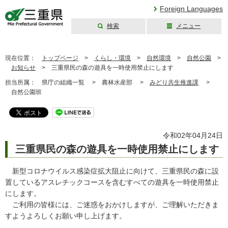
Foreign Languages
検索
メニュー
三重県公式ウェブ
サイト
現在位置：
トップページ
>
くらし・環境
>
自然環境
>
自然公園
>
お知らせ
>
三重県民の森の遊具を一時使用禁止にします
担当所属：
県庁の組織一覧 >
農林水産部 >
みどり共生推進課
>
自然公園班
令和02年04月24日
三重県民の森の遊具を一時使用禁止にします
新型コロナウイルス感染症拡大阻止に向けて、三重県民の森に設
置しているアスレチックコースを含むすべての遊具を一時使用禁止
にします。
ご利用の皆様には、ご迷惑をおかけしますが、ご理解いただきま
すようよろしくお願い申し上げます。