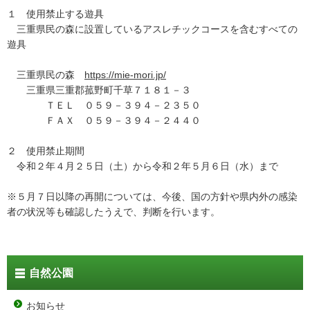
１ 使用禁止する遊具
三重県民の森に設置しているアスレチックコースを含むすべての
遊具
三重県民の森
https://mie-mori.jp/
三重県三重郡菰野町千草７１８１－３
ＴＥＬ ０５９－３９４－２３５０
ＦＡＸ ０５９－３９４－２４４０
２ 使用禁止期間
令和２年４月２５日（土）から令和２年５月６日（水）まで
※５月７日以降の再開については、今後、国の方針や県内外の感染
者の状況等も確認したうえで、判断を行います。
自然公園
お知らせ