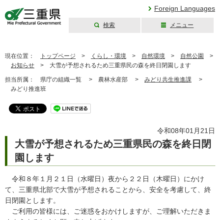
Foreign Languages
検索
メニュー
三重県公式ウェブ
サイト
現在位置：
トップページ
>
くらし・環境
>
自然環境
>
自然公園
>
お知らせ
>
大雪が予想されるため三重県民の森を終日閉園します
担当所属：
県庁の組織一覧 >
農林水産部 >
みどり共生推進課
>
みどり推進班
令和08年01月21日
大雪が予想されるため三重県民の森を終日閉
園します
令和８年１月２１日（水曜日）夜から２２日（木曜日）にかけ
て、三重県北部で大雪が予想されることから、安全を考慮して、終
日閉園とします。
ご利用の皆様には、ご迷惑をおかけしますが、ご理解いただきま