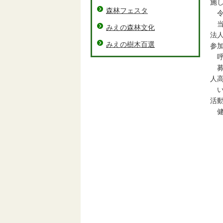
施
森林フェスタ
令
当
みえの森林文化
法
みえの樹木百選
参
呼
募
人
い
活
健