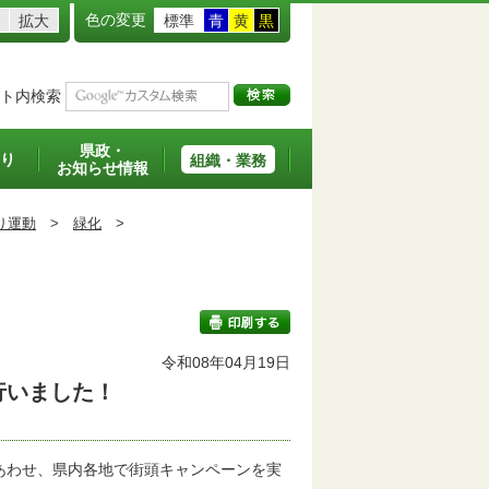
色の変更
拡大
標準
青
黄
黒
ト内検索
県政・
り
組織・業務
お知らせ情報
り運動
>
緑化
>
令和08年04月19日
行いました！
印刷する
あわせ、県内各地で街頭キャンペーンを実