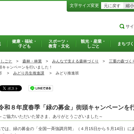
文字サイズ変更
元に戻す
縮小
サイ
健康・福祉・
スポーツ・
観光・産業・
犯
まちづく
子ども
教育・文化
しごと
・しごと
>
森林・林業
>
みんなで支える森林づくり
>
三重の森づく
頭キャンペーンを行いました！
部 >
みどり共生推進課
>
みどり推進班
令和８年度春季「緑の募金」街頭キャンペーンを
～ご協力いただいた皆さま、ありがとうございました～
では、緑の募金の「全国一斉強調月間」（４月15日から５月14日）に