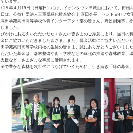
しています。
和８年４月19日（日曜日）には、イオンタウン津城山において、街頭
日は、公益社団法人三重県緑化推進協会 川喜田会長、セントヨゼフ女
人高田学苑高田高等学校仏青インターアクト部の皆さん、野呂副知事、
加しました。
びかけにお応えいただいたたくさんの皆さまのご厚意により、当日の募金額
金にご協力いただきました皆さま、また、募金活動にご協力いただいた
高田学苑高田高等学校両校の生徒の皆さま、誠にありがとうございまし
ただいた募金は、森林整備や街・学校などの緑化の推進や森林教育、環
動支援など、さまざまな事業に活用されます。
全で豊かな森林を次世代につなげていくために、引き続き「緑の募金」