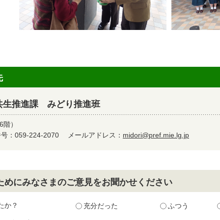
先
共生推進課 みどり推進班
6階）
：059-224-2070
メールアドレス：
midori@pref.mie.lg.jp
ためにみなさまのご意見をお聞かせください
たか？
充分だった
ふつう