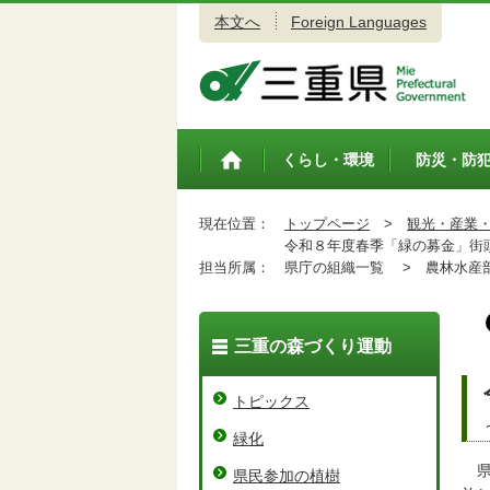
本文へ
Foreign Languages
三重県公式ウェブサイト
くらし・環境
防災・防
トップペ
ージ
現在位置：
トップページ
>
観光・産業
令和８年度春季「緑の募金」街
担当所属：
県庁の組織一覧 >
農林水産
三重の森づくり運動
トピックス
緑化
県
県民参加の植樹