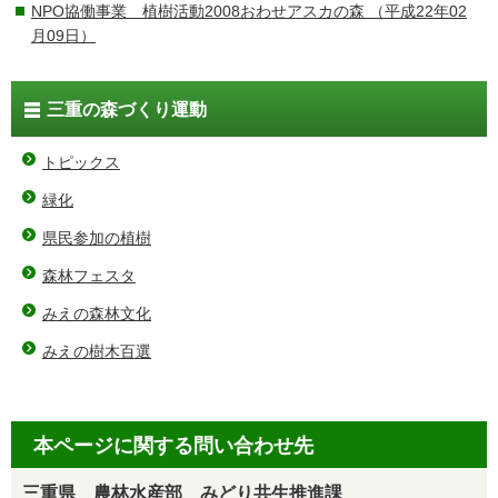
NPO協働事業 植樹活動2008おわせアスカの森
（平成22年02
月09日）
三重の森づくり運動
トピックス
緑化
県民参加の植樹
森林フェスタ
みえの森林文化
みえの樹木百選
本ページに関する問い合わせ先
三重県 農林水産部 みどり共生推進課