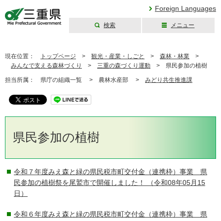
Foreign Languages
検索
メニュー
三重県公式ウェブ
サイト
現在位置：
トップページ
>
観光・産業・しごと
>
森林・林業
>
みんなで支える森林づくり
>
三重の森づくり運動
>
県民参加の植樹
担当所属：
県庁の組織一覧 >
農林水産部 >
みどり共生推進課
県民参加の植樹
令和７年度みえ森と緑の県民税市町交付金（連携枠）事業 県
民参加の植樹祭を尾鷲市で開催しました！
（令和08年05月15
日）
令和６年度みえ森と緑の県民税市町交付金（連携枠）事業 県