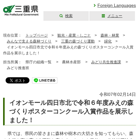
Foreign Languages
検索
メニュー
三重県公式ウェブ
サイト
現在位置：
トップページ
>
観光・産業・しごと
>
森林・林業
>
みんなで支える森林づくり
>
三重の森づくり運動
>
緑化
>
イオンモール四日市北で令和６年度みえの森づくりポスターコンクール入賞
作品を展示しました！
担当所属：
県庁の組織一覧 >
農林水産部 >
みどり共生推進課
>
みどり推進班
令和07年02月14日
イオンモール四日市北で令和６年度みえの森
づくりポスターコンクール入賞作品を展示し
ました！
県では、県民の皆さまに森林や樹木の大切さを知ってもらい、森