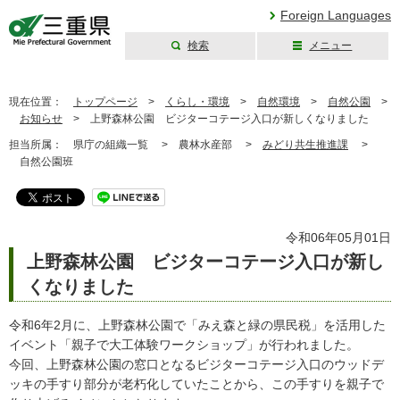
Foreign Languages
検索
メニュー
三重県公式ウェブ
サイト
現在位置：
トップページ
>
くらし・環境
>
自然環境
>
自然公園
>
お知らせ
>
上野森林公園 ビジターコテージ入口が新しくなりました
担当所属：
県庁の組織一覧 >
農林水産部 >
みどり共生推進課
>
自然公園班
令和06年05月01日
上野森林公園 ビジターコテージ入口が新し
くなりました
令和6年2月に、上野森林公園で「みえ森と緑の県民税」を活用した
イベント「親子で大工体験ワークショップ」が行われました。
今回、上野森林公園の窓口となるビジターコテージ入口のウッドデ
ッキの手すり部分が老朽化していたことから、この手すりを親子で