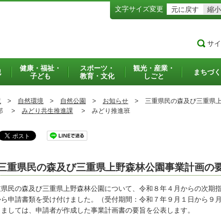
文字サイズ変更
元に戻す
縮小
サイ
健康・福祉・
スポーツ・
観光・産業・
犯
まちづく
子ども
教育・文化
しごと
境
>
自然環境
>
自然公園
>
お知らせ
>
三重県民の森及び三重県上
部 >
みどり共生推進課
>
みどり推進班
三重県民の森及び三重県上野森林公園事業計画の
重県民の森及び三重県上野森林公園について、令和８年４月からの次期
から申請書類を受け付けました。（受付期間：令和７年９月１日から９
きましては、申請者が作成した事業計画書の要旨を公表します。