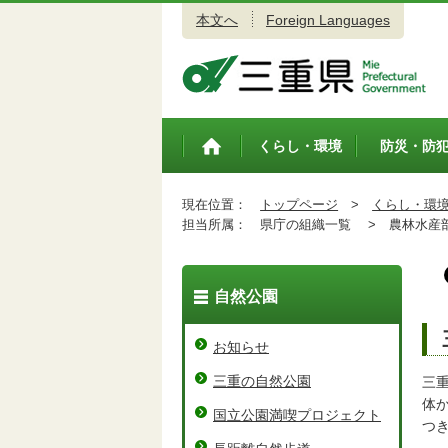
本文へ
Foreign Languages
三重県公式ウェブサイト
くらし・環境
防災・防
トップペ
ージ
現在位置：
トップページ
>
くらし・環
担当所属：
県庁の組織一覧 >
農林水産
自然公園
お知らせ
三重の自然公園
三
体
国立公園満喫プロジェクト
つ