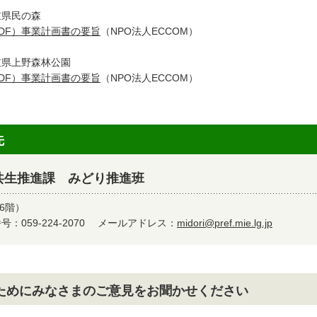
重県民の森
DF）事業計画書の要旨
（NPO法人ECCOM）
重県上野森林公園
DF）事業計画書の要旨
（NPO法人ECCOM）
先
共生推進課 みどり推進班
6階）
：059-224-2070
メールアドレス：
midori@pref.mie.lg.jp
ためにみなさまのご意見をお聞かせください