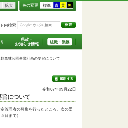
色の変更
拡大
標準
青
黄
黒
ト内検索
県政・
り
組織・業務
お知らせ情報
野森林公園事業計画の要旨について
令和07年09月22日
要旨について
印刷する
指定管理者の募集を行ったところ、次の団
月５日まで）