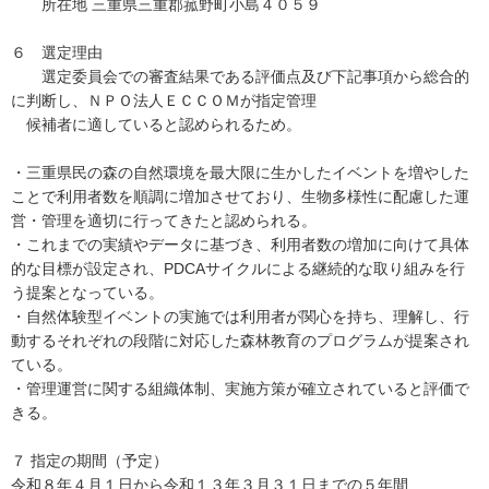
所在地 三重県三重郡菰野町小島４０５９
６ 選定理由
選定委員会での審査結果である評価点及び下記事項から総合的
に判断し、ＮＰＯ法人ＥＣＣＯＭが指定管理
候補者に適していると認められるため。
・三重県民の森の自然環境を最大限に生かしたイベントを増やした
ことで利用者数を順調に増加させており、生物多様性に配慮した運
営・管理を適切に行ってきたと認められる。
・これまでの実績やデータに基づき、利用者数の増加に向けて具体
的な目標が設定され、PDCAサイクルによる継続的な取り組みを行
う提案となっている。
・自然体験型イベントの実施では利用者が関心を持ち、理解し、行
動するそれぞれの段階に対応した森林教育のプログラムが提案され
ている。
・管理運営に関する組織体制、実施方策が確立されていると評価で
きる。
７ 指定の期間（予定）
令和８年４月１日から令和１３年３月３１日までの５年間