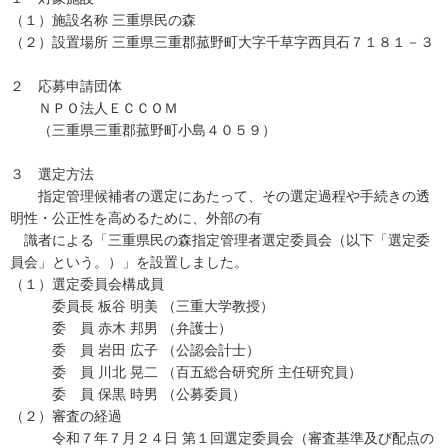
（１）施設名称 三重県民の森
（２）設置場所 三重県三重郡菰野町大字千草字西貝石７１８１－３
２ 応募申請団体
ＮＰＯ法人ＥＣＣＯＭ
（三重県三重郡菰野町小島４０５９）
３ 選定方法
指定管理候補者の選定にあたって、その選定過程や手続きの透
明性・公正性を高めるために、外部の有
識者による「三重県民の森指定管理者選定委員会（以下「選定委
員会」という。）」を設置しました。
（１）選定委員会構成員
委員長 板谷 明美 （三重大学教授）
委 員 赤木 邦男 （弁護士）
委 員 岩田 広子 （公認会計士）
委 員 川北 晃二 （百五総合研究所 主任研究員）
委 員 保黒 時男 （公募委員）
（２）審査の経過
令和７年７月２４日 第１回選定委員会（審査基準及び配点の