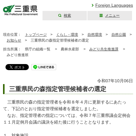
Foreign Languages
検索
メニュー
三重県公式ウェブ
サイト
現在位置：
トップページ
>
くらし・環境
>
自然環境
>
自然公園
>
お知らせ
>
三重県民の森指定管理候補者の選定
担当所属：
県庁の組織一覧 >
農林水産部 >
みどり共生推進課
>
みどり推進班
令和07年10月06日
三重県民の森指定管理候補者の選定
三重県民の森の指定管理者を令和８年４月に更新するにあたっ
て、下記のとおり指定管理候補者を選定しました。
なお、指定管理者の指定については、令和７年三重県議会定例会
１１月定例月会議の議決を経た後に行うこととなります。
１ 対象施設